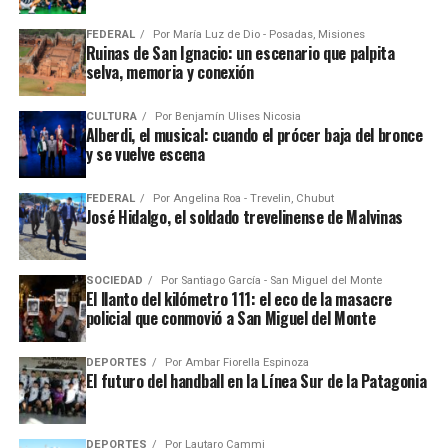
FEDERAL
Por
María Luz de Dio - Posadas, Misiones
Ruinas de San Ignacio: un escenario que palpita
selva, memoria y conexión
CULTURA
Por
Benjamín Ulises Nicosia
Alberdi, el musical: cuando el prócer baja del bronce
y se vuelve escena
FEDERAL
Por
Angelina Roa - Trevelin, Chubut
José Hidalgo, el soldado trevelinense de Malvinas
SOCIEDAD
Por
Santiago García - San Miguel del Monte
El llanto del kilómetro 111: el eco de la masacre
policial que conmovió a San Miguel del Monte
DEPORTES
Por
Ambar Fiorella Espinoza
El futuro del handball en la Línea Sur de la Patagonia
DEPORTES
Por
Lautaro Cammi