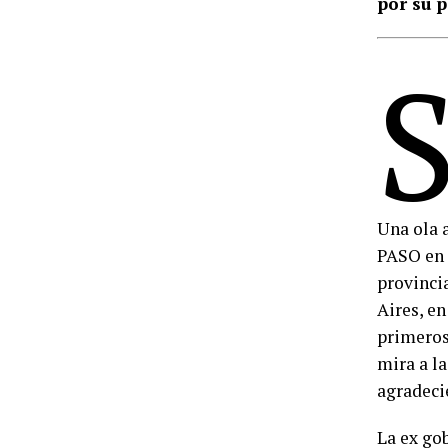
por su p
Una ola 
PASO en c
provinci
Aires, e
primeros
mira a l
agradeci
La ex go