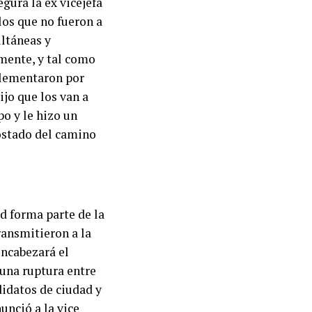
gura la ex vicejefa
los que no fueron a
ultáneas y
lmente, y tal como
plementaron por
ijo que los van a
po y le hizo un
costado del camino
ad forma parte de la
ransmitieron a la
encabezará el
 una ruptura entre
didatos de ciudad y
unció a la vice