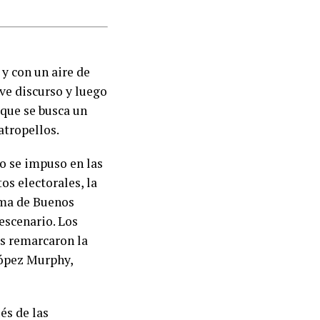
 y con un aire de
ve discurso y luego
que se busca un
atropellos.
io se impuso en las
os electorales, la
oma de Buenos
escenario. Los
es remarcaron la
López Murphy,
és de las