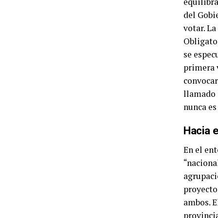
equilibra
del Gobi
votar. La
Obligato
se espec
primera v
convocar 
llamado 
nunca es
Hacia e
En el ent
“nacional
agrupació
proyecto
ambos. E
provincia