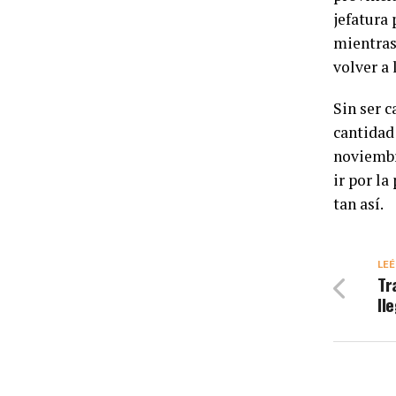
jefatura 
mientras
volver a 
Sin ser c
cantidad 
noviembre
ir por la
tan así.
LEÉ
Tr
ll