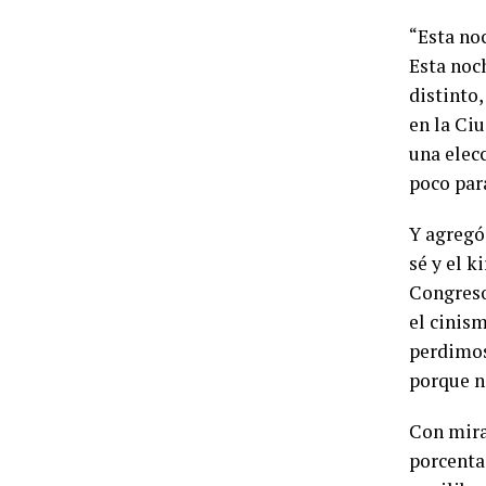
“Esta noc
Esta noc
distinto,
en la Ci
una elec
poco par
Y agregó
sé y el k
Congreso
el cinis
perdimos
porque n
Con mira
porcenta