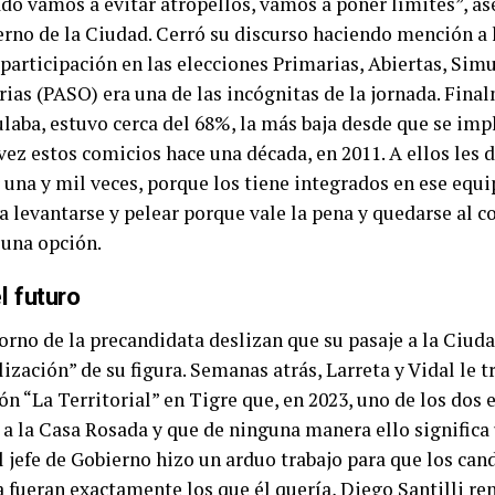
do vamos a evitar atropellos, vamos a poner límites”, ase
erno de la Ciudad. Cerró su discurso haciendo mención a 
 participación en las elecciones Primarias, Abiertas, Sim
rias (PASO) era una de las incógnitas de la jornada. Fina
ulaba, estuvo cerca del 68%, la más baja desde que se im
ez estos comicios hace una década, en 2011. A ellos les d
una y mil veces, porque los tiene integrados en ese equi
a levantarse y pelear porque vale la pena y quedarse al 
 una opción.
l futuro
orno de la precandidata deslizan que su pasaje a la Ciud
ización” de su figura. Semanas atrás, Larreta y Vidal le t
n “La Territorial” en Tigre que, en 2023, uno de los dos 
 a la Casa Rosada y que de ninguna manera ello significa
l jefe de Gobierno hizo un arduo trabajo para que los can
 fueran exactamente los que él quería, Diego Santilli ren