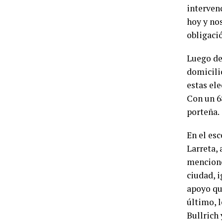
intervenc
hoy y no
obligaci
Luego de
domicili
estas el
Con un 6
porteña.
En el es
Larreta, 
mencionó
ciudad, 
apoyo qu
último, l
Bullrich 