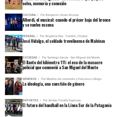
selva, memoria y conexión
CULTURA
Por
Benjamín Ulises Nicosia
Alberdi, el musical: cuando el prócer baja del bronce
y se vuelve escena
FEDERAL
Por
Angelina Roa - Trevelin, Chubut
José Hidalgo, el soldado trevelinense de Malvinas
SOCIEDAD
Por
Santiago García - San Miguel del Monte
El llanto del kilómetro 111: el eco de la masacre
policial que conmovió a San Miguel del Monte
GÉNEROS
Por
Martína de Leonardis y Francisco Lofiego
La ideología, una cuestión de género
DEPORTES
Por
Ambar Fiorella Espinoza
El futuro del handball en la Línea Sur de la Patagonia