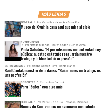
MÁS LEÍDAS
FEDERAL
Por
María Paz Valencia - Entre Ríos
Museo del Ovni: la casa azul que mira al cielo
ENTREVISTAS
Por
Natalia Miranda - Moreno, Gran Buenos Aires
Paula Sabatés: “El periodismo es una actividad muy
pública; nuestro estatuto resguarda nuestro
trabajo y la libertad de expresión”
ENTREVISTAS
Por
Oriana Gómez Porra - Bahía Blanca
Raúl Candal, maestro de la danza: “Bailar no es un trabajo: es
una profesión”
DEPORTES
Por
Lautaro Cammi
Para “Soñer” con algo más
FEDERAL
Por
María Luz de Dio - Posadas, Misiones
Ruinas de San Ignacio: un escenario que palpita