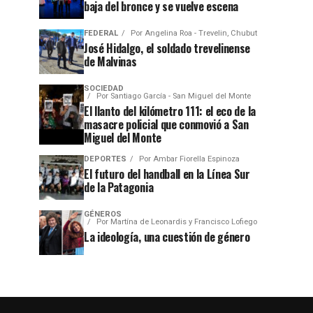
baja del bronce y se vuelve escena
FEDERAL
Por
Angelina Roa - Trevelin, Chubut
José Hidalgo, el soldado trevelinense
de Malvinas
SOCIEDAD
Por
Santiago García - San Miguel del Monte
El llanto del kilómetro 111: el eco de la
masacre policial que conmovió a San
Miguel del Monte
DEPORTES
Por
Ambar Fiorella Espinoza
El futuro del handball en la Línea Sur
de la Patagonia
GÉNEROS
Por
Martína de Leonardis y Francisco Lofiego
La ideología, una cuestión de género