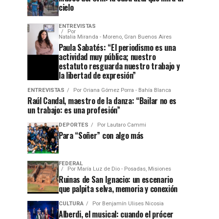
cielo
ENTREVISTAS
Por
Natalia Miranda - Moreno, Gran Buenos Aires
Paula Sabatés: “El periodismo es una
actividad muy pública; nuestro
estatuto resguarda nuestro trabajo y
la libertad de expresión”
ENTREVISTAS
Por
Oriana Gómez Porra - Bahía Blanca
Raúl Candal, maestro de la danza: “Bailar no es
un trabajo: es una profesión”
DEPORTES
Por
Lautaro Cammi
Para “Soñer” con algo más
FEDERAL
Por
María Luz de Dio - Posadas, Misiones
Ruinas de San Ignacio: un escenario
que palpita selva, memoria y conexión
CULTURA
Por
Benjamín Ulises Nicosia
Alberdi, el musical: cuando el prócer