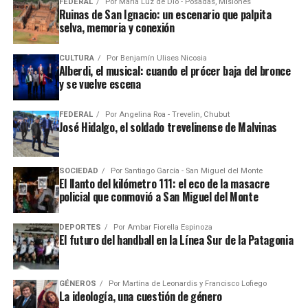
FEDERAL
Por
María Luz de Dio - Posadas, Misiones
Ruinas de San Ignacio: un escenario que palpita
selva, memoria y conexión
CULTURA
Por
Benjamín Ulises Nicosia
Alberdi, el musical: cuando el prócer baja del bronce
y se vuelve escena
FEDERAL
Por
Angelina Roa - Trevelin, Chubut
José Hidalgo, el soldado trevelinense de Malvinas
SOCIEDAD
Por
Santiago García - San Miguel del Monte
El llanto del kilómetro 111: el eco de la masacre
policial que conmovió a San Miguel del Monte
DEPORTES
Por
Ambar Fiorella Espinoza
El futuro del handball en la Línea Sur de la Patagonia
GÉNEROS
Por
Martína de Leonardis y Francisco Lofiego
La ideología, una cuestión de género