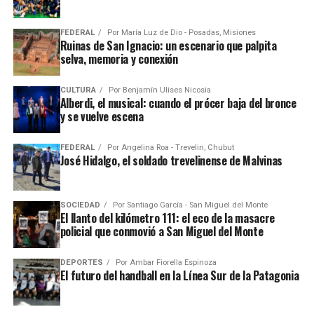
FEDERAL
Por
María Luz de Dio - Posadas, Misiones
Ruinas de San Ignacio: un escenario que palpita
selva, memoria y conexión
CULTURA
Por
Benjamín Ulises Nicosia
Alberdi, el musical: cuando el prócer baja del bronce
y se vuelve escena
FEDERAL
Por
Angelina Roa - Trevelin, Chubut
José Hidalgo, el soldado trevelinense de Malvinas
SOCIEDAD
Por
Santiago García - San Miguel del Monte
El llanto del kilómetro 111: el eco de la masacre
policial que conmovió a San Miguel del Monte
DEPORTES
Por
Ambar Fiorella Espinoza
El futuro del handball en la Línea Sur de la Patagonia