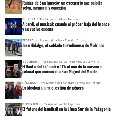
Ruinas de San Ignacio: un escenario que palpita
selva, memoria y conexión
CULTURA
Por
Benjamín Ulises Nicosia
Alberdi, el musical: cuando el prócer baja del bronce
y se vuelve escena
FEDERAL
Por
Angelina Roa - Trevelin, Chubut
José Hidalgo, el soldado trevelinense de Malvinas
SOCIEDAD
Por
Santiago García - San Miguel del Monte
El llanto del kilómetro 111: el eco de la masacre
policial que conmovió a San Miguel del Monte
GÉNEROS
Por
Martína de Leonardis y Francisco Lofiego
La ideología, una cuestión de género
DEPORTES
Por
Ambar Fiorella Espinoza
El futuro del handball en la Línea Sur de la Patagonia