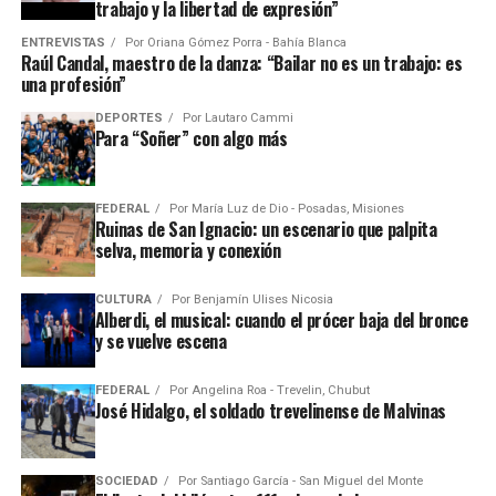
trabajo y la libertad de expresión”
ENTREVISTAS
Por
Oriana Gómez Porra - Bahía Blanca
Raúl Candal, maestro de la danza: “Bailar no es un trabajo: es
una profesión”
DEPORTES
Por
Lautaro Cammi
Para “Soñer” con algo más
FEDERAL
Por
María Luz de Dio - Posadas, Misiones
Ruinas de San Ignacio: un escenario que palpita
selva, memoria y conexión
CULTURA
Por
Benjamín Ulises Nicosia
Alberdi, el musical: cuando el prócer baja del bronce
y se vuelve escena
FEDERAL
Por
Angelina Roa - Trevelin, Chubut
José Hidalgo, el soldado trevelinense de Malvinas
SOCIEDAD
Por
Santiago García - San Miguel del Monte