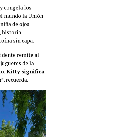
 y congela los
 el mundo la Unión
niña de ojos
 historia
roína sin capa.
cidente remite al
juguetes de la
üo,
Kitty significa
n”, recuerda.