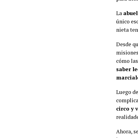
La
abue
único es
nieta ten
Desde que
misiones 
cómo las
saber le
marcial
Luego de 
complica
circo y 
realidad
Ahora, se