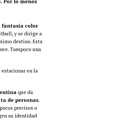
s. Por lo menos
 fantasia color
tbull, y se dirige a
óximo destino. Esta
 Once. Tampoco una
 estacionar en la
gentina
que da
ata de personas
.
pocos precisos o
egen su identidad