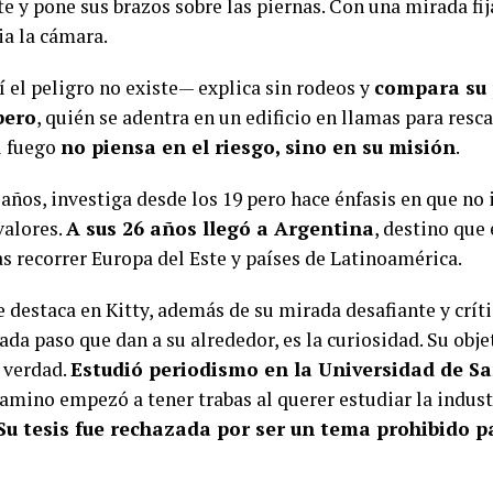
e y pone sus brazos sobre las piernas. Con una mirada fij
ia la cámara.
 el peligro no existe— explica sin rodeos y
compara su 
bero
, quién se adentra en un edificio en llamas para resc
l fuego
no piensa en el riesgo, sino en su misión
.
 años, investiga desde los 19 pero hace énfasis en que no
valores.
A sus 26 años llegó a Argentina
, destino que 
as recorrer Europa del Este y países de Latinoamérica.
e destaca en Kitty, además de su mirada desafiante y críti
ada paso que dan a su alrededor, es la curiosidad. Su obj
a verdad.
Estudió periodismo en la Universidad de S
camino empezó a tener trabas al querer estudiar la indust
Su tesis fue rechazada por ser un tema prohibido p