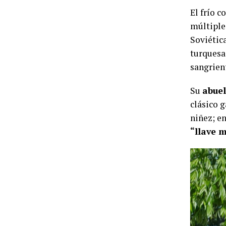
El frío c
múltiple
Soviétic
turquesa.
sangrient
Su
abue
clásico 
niñez; e
“llave 