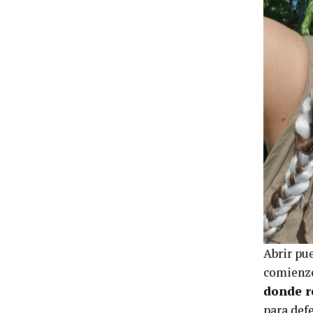
Abrir pue
comienz
donde r
para def