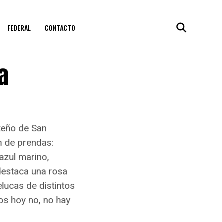
FEDERAL
CONTACTO
a
rteño de San
n de prendas:
azul marino,
destaca una rosa
lucas de distintos
os hoy no, no hay