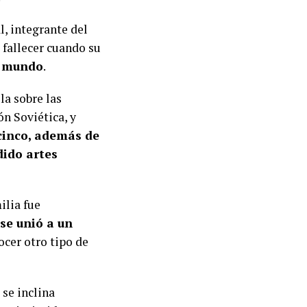
, integrante del
 fallecer cuando su
l mundo
.
la sobre las
ón Soviética, y
cinco, además de
dido artes
ilia fue
se unió a un
ocer otro tipo de
 se inclina