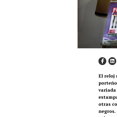
El reloj
porteño
variada
estampa
otras c
negros. 