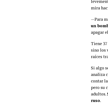
levement
mira hac
—Para mí
un bom
apagar e
Tiene 37
sino los 
raíces tr
Si algo s
analiza c
contar l
pero su 
adultos.
ruso
.