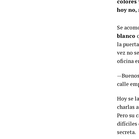
colores 
hoy no, 
Se acomo
blanco
la puerta
vez no s
oficina 
—Buenos 
calle em
Hoy se l
charlas a
Pero su 
difíciles
secreta.