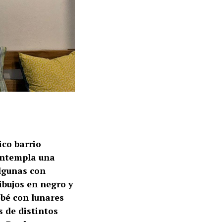
ico barrio
ontempla una
algunas con
ibujos en negro y
ebé con lunares
s de distintos