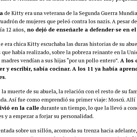
la
de Kitty era una veterana de la Segunda Guerra Mundial
cuadrón de mujeres que peleó contra los nazis. A pesar de
ía 12 años,
no dejó de enseñarle a defender-se en e
 era chica Kitty escuchaba las duras historias de su abue
que había realizado, sobre la pobreza reinante en la Uni
 madres vendían a sus hijas “por un pollo entero”.
A los 
er y escribir, sabía cocinar. A los 11 ya había apren
es
.
la muerte de su abuela, la relación con el resto de su fam
da. Así fue como emprendió su primer viaje: Moscú. Allí
vivió en la calle
durante un tiempo, lo que la llevó a con
es y a empezar a forjar su personalidad.
ntada sobre un sillón, acomoda su trenza hacia adelante,