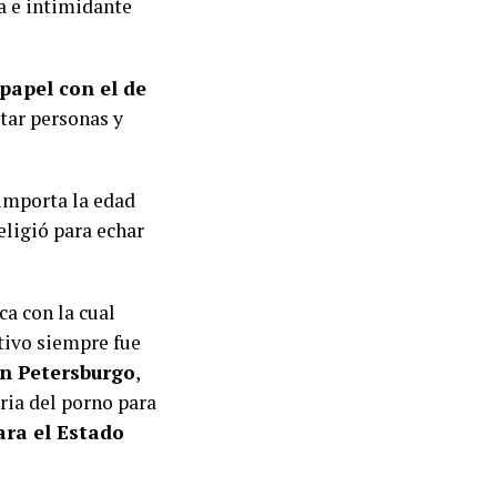
a e intimidante
papel con el de
atar personas y
 importa la edad
eligió para echar
ca con la cual
etivo siempre fue
an Petersburgo
,
ria del porno para
ara el Estado