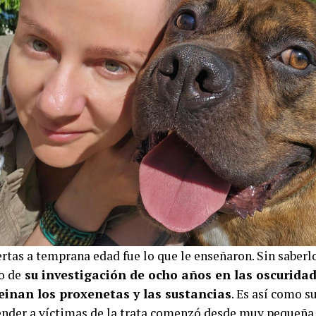
rtas a temprana edad fue lo que le enseñaron. Sin saberlo
o de
su investigación de ocho años en las oscuridad
einan los proxenetas y las sustancias
. Es así como 
ender a víctimas de la trata comenzó desde muy pequeña