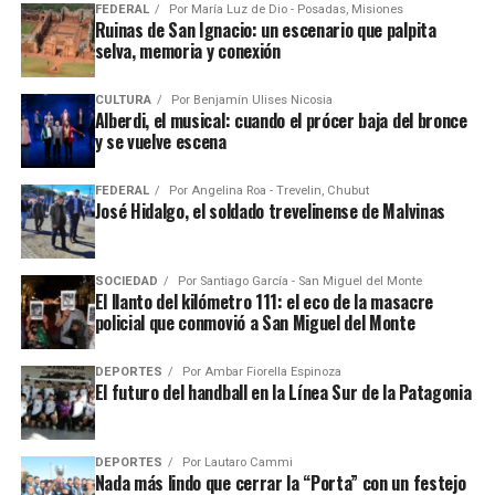
FEDERAL
Por
María Luz de Dio - Posadas, Misiones
Ruinas de San Ignacio: un escenario que palpita
selva, memoria y conexión
CULTURA
Por
Benjamín Ulises Nicosia
Alberdi, el musical: cuando el prócer baja del bronce
y se vuelve escena
FEDERAL
Por
Angelina Roa - Trevelin, Chubut
José Hidalgo, el soldado trevelinense de Malvinas
SOCIEDAD
Por
Santiago García - San Miguel del Monte
El llanto del kilómetro 111: el eco de la masacre
policial que conmovió a San Miguel del Monte
DEPORTES
Por
Ambar Fiorella Espinoza
El futuro del handball en la Línea Sur de la Patagonia
DEPORTES
Por
Lautaro Cammi
Nada más lindo que cerrar la “Porta” con un festejo