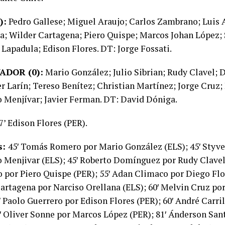
):
Pedro Gallese; Miguel Araujo; Carlos Zambrano; Luis 
a; Wilder Cartagena; Piero Quispe; Marcos Johan López; 
 Lapadula; Edison Flores. DT: Jorge Fossati.
ADOR (0):
Mario González; Julio Sibrian; Rudy Clavel; D
r Larín; Tereso Benítez; Christian Martínez; Jorge Cruz;
 Menjívar; Javier Ferman. DT: David Dóniga.
7’ Edison Flores (PER).
s:
45′ Tomás Romero por Mario González (ELS); 45′ Styv
 Menjivar (ELS); 45′ Roberto Domínguez por Rudy Clavel 
 por Piero Quispe (PER); 55′ Adan Climaco por Diego Flor
artagena por Narciso Orellana (ELS); 60′ Melvin Cruz po
′ Paolo Guerrero por Edison Flores (PER); 60′ André Carri
7′ Oliver Sonne por Marcos López (PER); 81′ Ánderson Sa