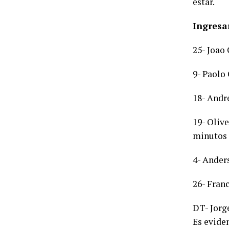
estar.
Ingresa
25- Joao
9- Paolo 
18- André
19- Olive
minutos 
4- Anders
26- Fran
DT- Jorge
Es eviden