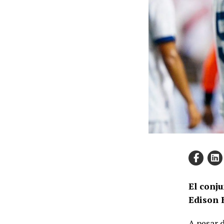
El conju
Edison 
A pesar 