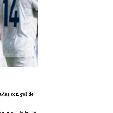
vador con gol de
ó algunas dudas en