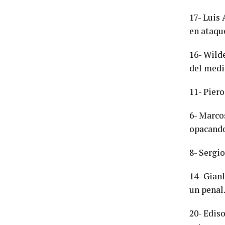
17- Luis 
en ataqu
16- Wilde
del medi
11- Piero
6- Marco
opacando
8- Sergio
14- Gianl
un penal
20- Edis