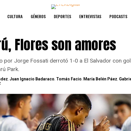
CULTURA
GÉNEROS
DEPORTES
ENTREVISTAS
PODCASTS
rú, Flores son amores
do por Jorge Fossati derrotó 1-0 a El Salvador con gol
rú Park.
ndez
,
Juan Ignacio Badaraco
,
Tomás Facio
,
María Belén Páez
,
Gabri
z