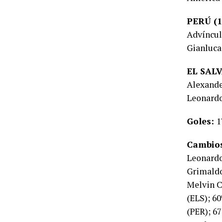
PERÚ (1
Advíncul
Gianluca
EL SALV
Alexande
Leonardo
Goles:
1
Cambio
Leonardo
Grimaldo
Melvin C
(ELS); 60
(PER); 6