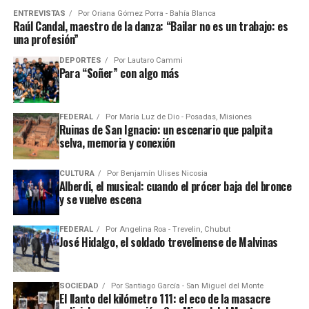
ENTREVISTAS
Por
Oriana Gómez Porra - Bahía Blanca
Raúl Candal, maestro de la danza: “Bailar no es un trabajo: es
una profesión”
DEPORTES
Por
Lautaro Cammi
Para “Soñer” con algo más
FEDERAL
Por
María Luz de Dio - Posadas, Misiones
Ruinas de San Ignacio: un escenario que palpita
selva, memoria y conexión
CULTURA
Por
Benjamín Ulises Nicosia
Alberdi, el musical: cuando el prócer baja del bronce
y se vuelve escena
FEDERAL
Por
Angelina Roa - Trevelin, Chubut
José Hidalgo, el soldado trevelinense de Malvinas
SOCIEDAD
Por
Santiago García - San Miguel del Monte
El llanto del kilómetro 111: el eco de la masacre