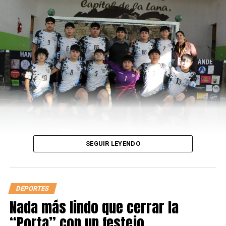
segundo escalón del podio.
LEÉ TAMBIÉN
Panenka la picó e hizo historia
SEGUIR LEYENDO
DEPORTES
Nada más lindo que cerrar la
“Porta” con un festejo