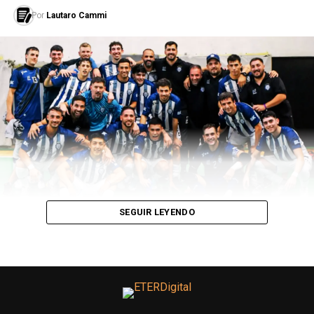
Por
Lautaro Cammi
LEÉ TAMBIÉN
Mauricio Romero: “Siempre me comprometí al máximo
con los clubes, mis compañeros y en cada
entrenamiento”
SEGUIR LEYENDO