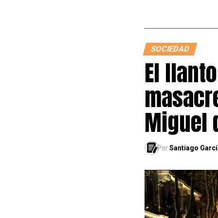
SOCIEDAD
El llant
masacre
Miguel 
Por
Santiago Garcí