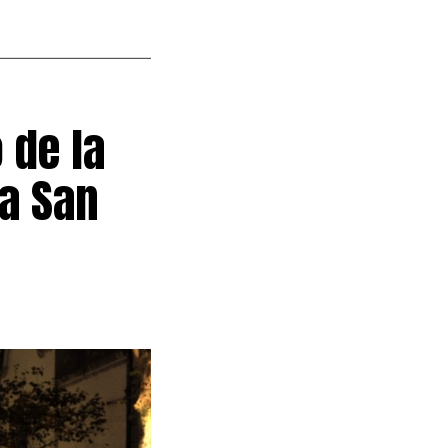
o de la
a San