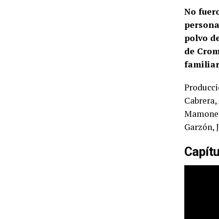
No fuer
personas
polvo d
de Crom
familiar
Producci
Cabrera,
Mamone, 
Garzón, 
Capítu