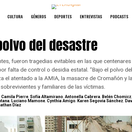
CULTURA
GÉNEROS
DEPORTES
ENTREVISTAS
PODCASTS
polvo del desastre
tes, fueron tragedias evitables en las que centenare
por falta de control o desidia estatal. “Bajo el polvo de
a el atentado a la AMIA, la masacre de Cromañón y la
sobrevivientes y familiares de las víctimas.
,
Camila Pierre
,
Sofía Altamirano
,
Antonella Cabrera
,
Belén Chomicz
ntana
,
Luciano Mamone
,
Cynthia Amigo
,
Karen Segovia Sánchez
,
Dav
athan Díaz