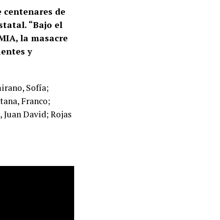
e centenares de
tatal. “Bajo el
AMIA, la masacre
ientes y
irano, Sofía;
tana, Franco;
 Juan David; Rojas