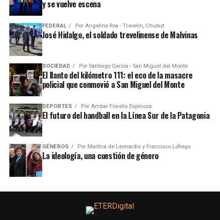
y se vuelve escena
FEDERAL
Por
Angelina Roa - Trevelin, Chubut
José Hidalgo, el soldado trevelinense de Malvinas
SOCIEDAD
Por
Santiago García - San Miguel del Monte
El llanto del kilómetro 111: el eco de la masacre
policial que conmovió a San Miguel del Monte
DEPORTES
Por
Ambar Fiorella Espinoza
El futuro del handball en la Línea Sur de la Patagonia
GÉNEROS
Por
Martína de Leonardis y Francisco Lofiego
La ideología, una cuestión de género