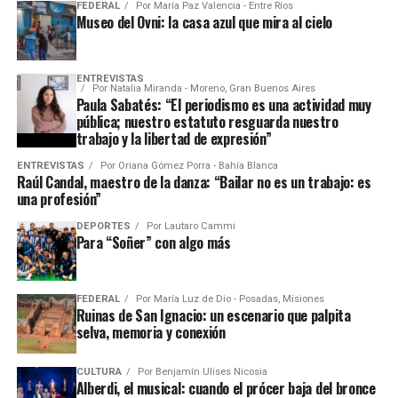
FEDERAL
Por
María Paz Valencia - Entre Ríos
Museo del Ovni: la casa azul que mira al cielo
ENTREVISTAS
Por
Natalia Miranda - Moreno, Gran Buenos Aires
Paula Sabatés: “El periodismo es una actividad muy
pública; nuestro estatuto resguarda nuestro
trabajo y la libertad de expresión”
ENTREVISTAS
Por
Oriana Gómez Porra - Bahía Blanca
Raúl Candal, maestro de la danza: “Bailar no es un trabajo: es
una profesión”
DEPORTES
Por
Lautaro Cammi
Para “Soñer” con algo más
FEDERAL
Por
María Luz de Dio - Posadas, Misiones
Ruinas de San Ignacio: un escenario que palpita
selva, memoria y conexión
CULTURA
Por
Benjamín Ulises Nicosia
Alberdi, el musical: cuando el prócer baja del bronce