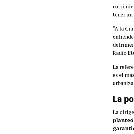
corrimie
tener un
“A la Ci
entiende
detrimen
Radio Ete
La refer
es el má
urbaniza
La po
La dirige
planteó
garanti