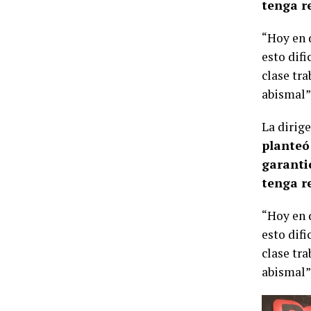
tenga re
“Hoy en d
esto dif
clase tr
abismal”,
La dirige
planteó
garanti
tenga re
“Hoy en d
esto dif
clase tr
abismal”,