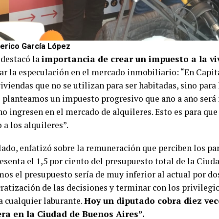
erico García López
destacó la
importancia de crear un impuesto a la vi
tar la especulación en el mercado inmobiliario: “En Capi
iviendas que no se utilizan para ser habitadas, sino para 
 planteamos un impuesto progresivo que año a año será 
no ingresen en el mercado de alquileres. Esto es para que
 a los alquileres”.
 lado, enfatizó sobre la remuneración que perciben los pa
esenta el 1,5 por ciento del presupuesto total de la Ciud
os el presupuesto sería de muy inferior al actual por do
ratización de las decisiones y terminar con los privilegi
a cualquier laburante.
Hoy un diputado cobra diez ve
ra en la Ciudad de Buenos Aires”.