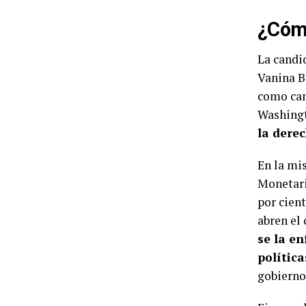
¿Cómo
La candid
Vanina B
como can
Washingt
la derec
En la mi
Monetari
por cient
abren el
se la e
polític
gobierno