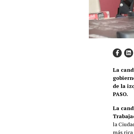
La candi
gobiern
de la iz
PASO.
La candi
Trabajad
la Ciuda
más rica