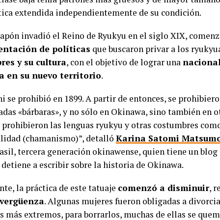
tica extendida independientemente de su condición.
apón invadió el Reino de Ryukyu en el siglo XIX, comenz
ntación de políticas
que buscaron privar a los ryuky
res y su cultura
, con el objetivo de lograr una
naciona
a en su nuevo territorio
.
hi se prohibió en 1899. A partir de entonces, se prohibie
adas «bárbaras», y no sólo en Okinawa, sino también en o
e prohibieron las lenguas ryukyu y otras costumbres como
alidad (chamanismo)”, detalló
Karina Satomi Matsum
asil, tercera generación okinawense, quien tiene un blog 
 detiene a escribir sobre la historia de Okinawa.
te, la práctica de este tatuaje
comenzó a disminuir
, 
 vergüenza
. Algunas mujeres fueron obligadas a divorci
os más extremos, para borrarlos, muchas de ellas se quem