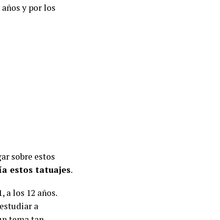
años y por los
ar sobre estos
a estos tatuajes
.
 a los 12 años.
 estudiar a
 un tema tan