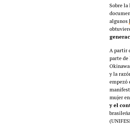
Sobre la 
document
algunos
obtuvier
generac
A partir 
parte de 
Okinawa 
y la razó
empezó c
manifestó
mujer en
y el con
brasileñ
(UNIFESP