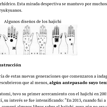
orhídrico. Esta mirada despectiva se mantuvo por muchos 
ryukyuanos.
s diseños de los hajichi
nstrucción
ía de estas nuevas generaciones que comenzaron a indag
escubrieron que al menos,
algún antepasado suyo tení
atomi, tuvo su primer acercamiento con el hajichi en 2001,
í, su interés se fue intensificando: “En 2013, cuando fui a
 compré algunos libros sobre el hajichi, pero aún no era