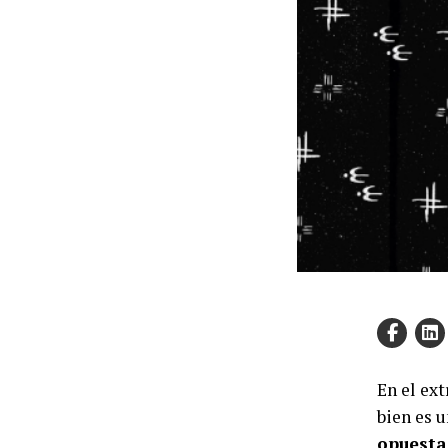
En el ex
bien es 
opuesta