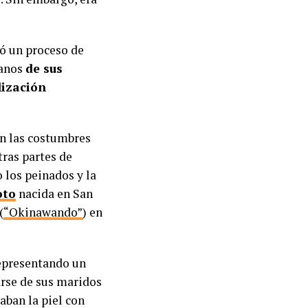
ó un proceso de
uanos
de sus
lización
ron las costumbres
tras partes de
 los peinados y la
oto
nacida en San
(
“Okinawando”
) en
representando un
arse de sus maridos
aban la piel con