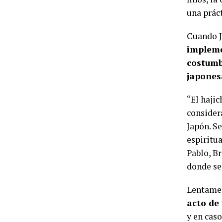
una prác
Cuando J
impleme
costumb
japones
“El hajic
consider
Japón. S
espiritu
Pablo, Br
donde se
Lentamen
acto de
y en cas