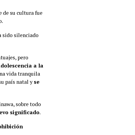
e de su cultura fue
o.
a sido silenciado
tuajes, pero
adolescencia a la
na vida tranquila
su país natal y
se
inawa, sobre todo
evo significado
.
ohibición