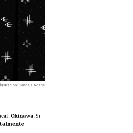
Ilustración: Candela Agarie
ical:
Okinawa
. Si
totalmente