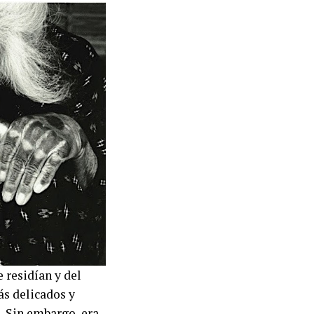
 residían y del
ás delicados y
. Sin embargo, era