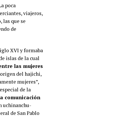
 La poca
rciantes, viajeros,
, las que se
iendo de
 siglo XVI y formaba
e islas de la cual
entre las mujeres
origen del hajichi,
lamente mujeres”,
especial de la
la comunicación
ón uchinanchu-
deral de San Pablo