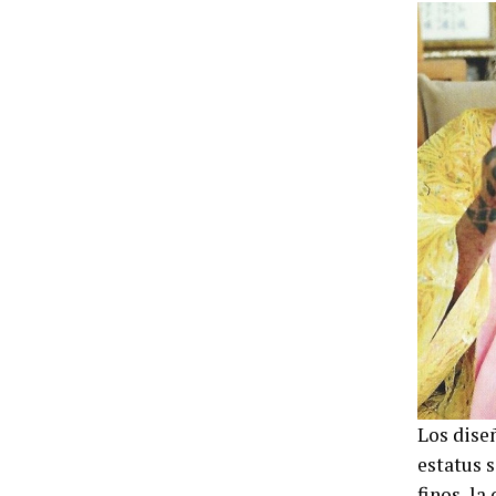
Los dise
estatus s
finos, l