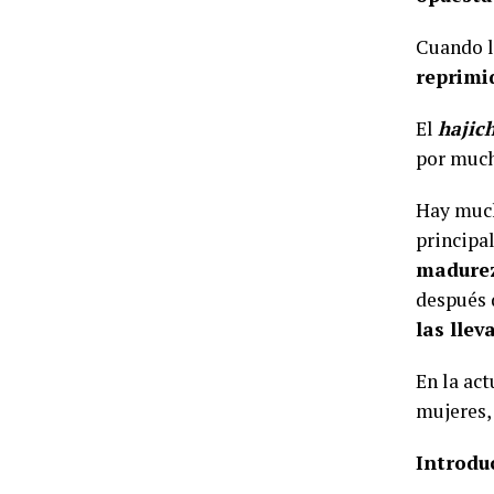
Cuando lo
reprimi
El
hajich
por much
Hay much
principa
madure
después d
las lle
En la ac
mujeres
Introduc