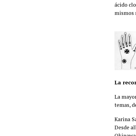
ácido cl
mismos 
Alguno
La reco
La mayor
temas, d
Karina
S
Desde all
Okinawa,