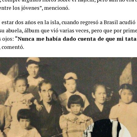
entre los jóvenes”, mencionó.
estar dos años en la isla, cuando regresó a Brasil acudió
 su abuela, álbum que vió varias veces, pero que por prim
s ojos:
“Nunca me había dado cuenta de que mi tata
, comentó.