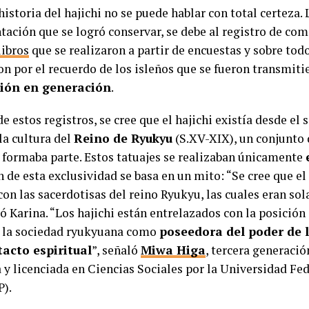
historia del hajichi no se puede hablar con total certeza.
ación que se logró conservar, se debe al registro de come
libros
que se realizaron a partir de encuestas y sobre todo
on por el recuerdo de los isleños que se fueron transmit
ión en generación
.
de estos registros, se cree que el hajichi existía desde el
la cultura del
Reino de Ryukyu
(S.XV-XIX), un conjunto d
formaba parte. Estos tatuajes se realizaban únicamente
n de esta exclusividad se basa en un mito: “Se cree que el 
on las sacerdotisas del reino Ryukyu, las cuales eran so
 Karina. “Los hajichi están entrelazados con la posición 
 la sociedad ryukyuana como
poseedora del poder de 
tacto espiritual
”, señaló
Miwa Higa
, tercera generaci
a y licenciada en Ciencias Sociales por la Universidad Fe
).