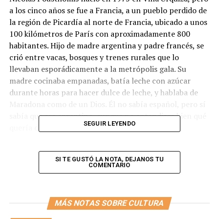
a los cinco años se fue a Francia, a un pueblo perdido de
la región de Picardía al norte de Francia, ubicado a unos
100 kilómetros de París con aproximadamente 800
habitantes. Hijo de madre argentina y padre francés, se
crió entre vacas, bosques y trenes rurales que lo
llevaban esporádicamente a la metrópolis gala. Su
madre cocinaba empanadas, batía leche con azúcar
durante horas para hacer dulce de leche, y hablaba de
Maradona como de un Dios. Él no sabía español, pero sí
sabía que era argentino, aunque no entendiera bien qué
SEGUIR LEYENDO
quería decir.
Su apellido significa “ventana” en patuá, el idioma de la
montaña. Una hendidura entre los cerros. Quizás ya
SI TE GUSTÓ LA NOTA, DEJANOS TU
COMENTARIO
tenía marcado su camino en su nombre.
“Mis amigos me pusieron de apodo Macadam”, recuerda
MÁS NOTAS SOBRE CULTURA
y agrega: “Siempre andaba por ahí, nadie sabía dónde.
Me levantaba alguien en una casa rodante o me iba a