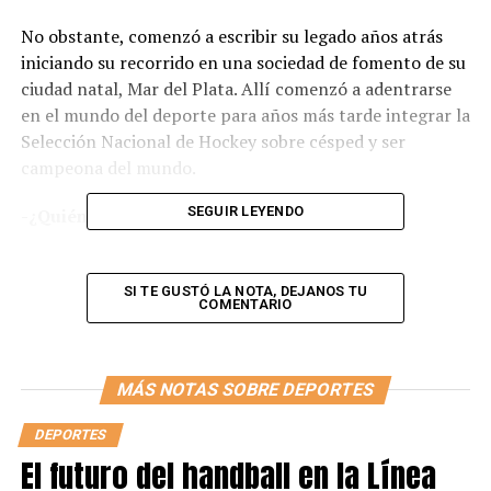
No obstante, comenzó a escribir su legado años atrás
iniciando su recorrido en una sociedad de fomento de su
ciudad natal, Mar del Plata. Allí comenzó a adentrarse
en el mundo del deporte para años más tarde integrar la
Selección Nacional de Hockey sobre césped y ser
campeona del mundo.
SEGUIR LEYENDO
-¿Quién era Inés Arrondo antes del hockey?
-Era una joven marplatense muy entusiasmada e
interesada por el deporte. Hice atletismo, tenis,
SI TE GUSTÓ LA NOTA, DEJANOS TU
COMENTARIO
gimnasia deportiva… siempre el deporte estuvo muy
presente en mis intereses. También era bastante
soñadora: quería ser primero
Nadia Comăneci
y
MÁS NOTAS SOBRE DEPORTES
después quería ser
Gabriela Sabatini
, así fue como un
poco el deporte se presentó en mi vida.
DEPORTES
El futuro del handball en la Línea
Con el cambio de colegio que tuve entre primaria y casi