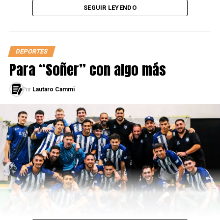
SEGUIR LEYENDO
Ver esta publicación en Instagram
DEPORTES
Para “Soñer” con algo más
Por
Lautaro Cammi
Una publicación compartida por Inés Arrondo (@inesarrondo)
-Sobre el crecimiento que tuvo el hockey en materia
de inclusión a partir de aquella camada de las
Leonas, ¿qué te llevás de ese proceso? ¿Todas las
medallas quedan en un segundo plano?