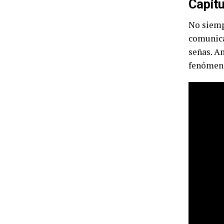
Capítu
No siemp
comunica
señas. Am
fenómeno