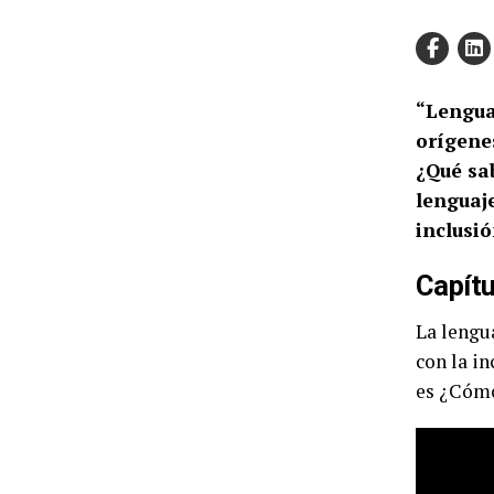
“Lengua 
orígenes
¿Qué sab
lenguaje
inclusi
Capítu
La lengu
con la in
es ¿Cómo