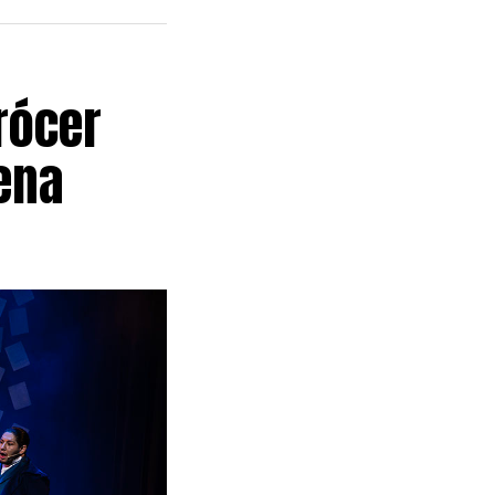
rócer
ena