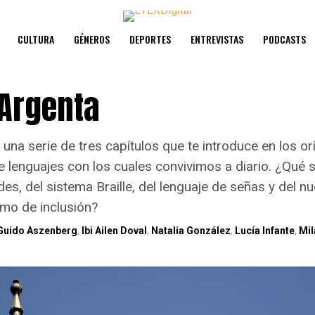
CULTURA
GÉNEROS
DEPORTES
ENTREVISTAS
PODCASTS
Argenta
una serie de tres capítulos que te introduce en los or
e lenguajes con los cuales convivimos a diario. ¿Qué 
des, del sistema Braille, del lenguaje de señas y del nu
imo de inclusión?
Guido Aszenberg
,
Ibi Ailen Doval
,
Natalia González
,
Lucía Infante
,
Mil