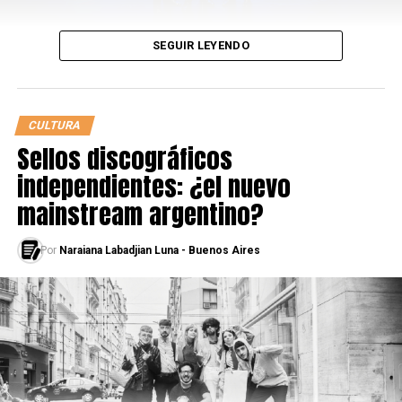
Larrix
SEGUIR LEYENDO
Saga
Reviví las clasificatorias:
CULTURA
Fecha 1
Sellos discográficos
independientes: ¿el nuevo
mainstream argentino?
Por
Naraiana Labadjian Luna - Buenos Aires
Fecha 2