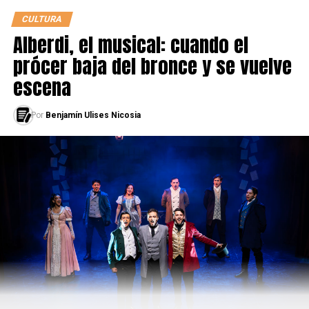
CULTURA
Alberdi, el musical: cuando el
Red Bull Batalla, Finalistas Argentina 2021
prócer baja del bronce y se vuelve
Klan
escena
MP
Por
Benjamín Ulises Nicosia
Dybbuk
Sony
Mito
Jesse
VID
Jaff
Brasa
Barba Roja
Zaina