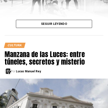
SEGUIR LEYENDO
CULTURA
Manzana de las Luces: entre
túneles, secretos y misterio
LEÉ TAMBIÉN
Por
Lucas Manuel Rey
Lo que tenés que saber de la final nacional