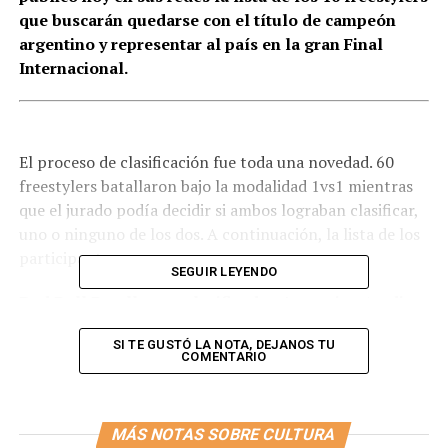
que buscarán quedarse con el título de campeón
argentino y representar al país en la gran Final
Internacional.
El proceso de clasificación fue toda una novedad. 60
freestylers batallaron bajo la modalidad 1vs1 mientras
que el jurado podía decidir si ambos lograban clasificar,
uno o ninguno de los dos. A continuación, la lista de los
participantes:
SEGUIR LEYENDO
Red Bull Batalla, pre clasificados Argentina (podio
2020)
SI TE GUSTÓ LA NOTA, DEJANOS TU
COMENTARIO
Tata (campeón)
Wolf (subcampeón)
MÁS NOTAS SOBRE CULTURA
Mecha (3er puesto)