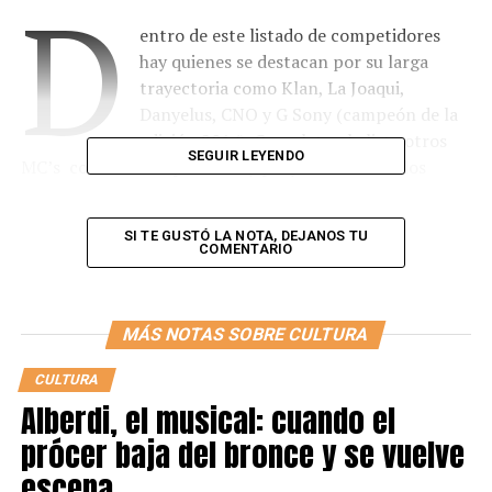
D
entro de este listado de competidores
hay quienes se destacan por su larga
trayectoria como Klan, La Joaqui,
Danyelus, CNO y G Sony (campeón de la
edición 2014). Completan la lista otros
SEGUIR LEYENDO
MC’s con un buen presente y proyección como los
recién ascendidos a la FMS, Larrix y Naista.
SI TE GUSTÓ LA NOTA, DEJANOS TU
COMENTARIO
MÁS NOTAS SOBRE CULTURA
CULTURA
Alberdi, el musical: cuando el
prócer baja del bronce y se vuelve
escena