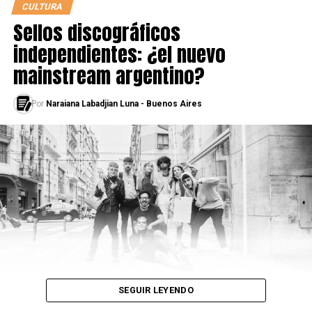
CULTURA
Sellos discográficos
Todos los campeones nacionales:
independientes: ¿el nuevo
2005: Tata
mainstream argentino?
2006: CNO
Por
Naraiana Labadjian Luna - Buenos Aires
2007: Cebos
2008: Obie One
2009:
2010:
2011:
2012: Tata
2013: Dtoke
2014: Sony
SEGUIR LEYENDO