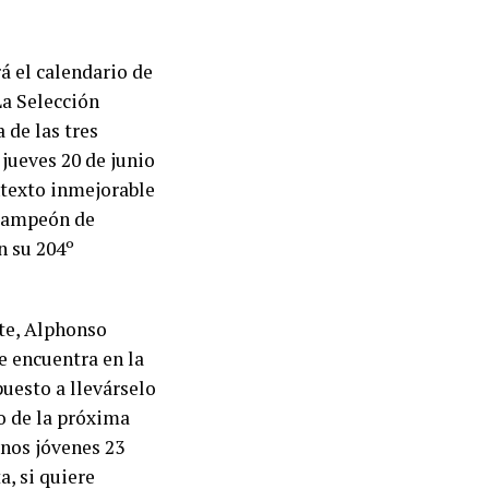
á el calendario de
La Selección
 de las tres
jueves 20 de junio
ntexto inmejorable
e campeón de
n su 204º
nte, Alphonso
e encuentra en la
uesto a llevárselo
o de la próxima
unos jóvenes 23
a, si quiere