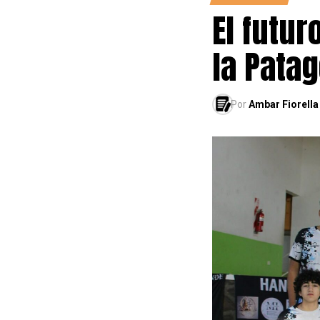
El futur
la Pata
Por
Ambar Fiorella