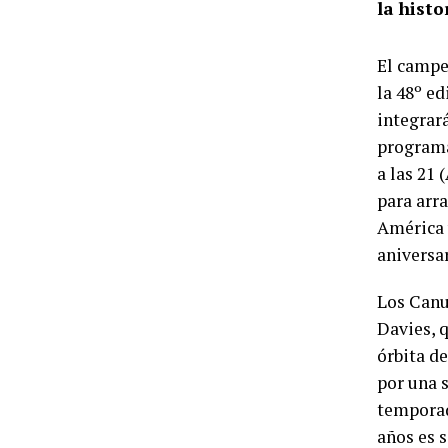
la histo
El campeó
la 48º e
integrará
programa
a las 21
para arra
América 
aniversar
Los Canu
Davies, 
órbita d
por una 
temporad
años es s