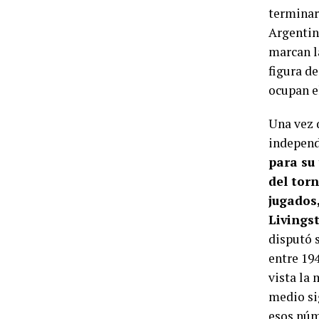
terminar 
Argentin
marcan l
figura de
ocupan el
Una vez 
independ
para su 
del tor
jugados,
Livings
disputó s
entre 19
vista la 
medio si
esos núm