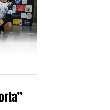
orta”