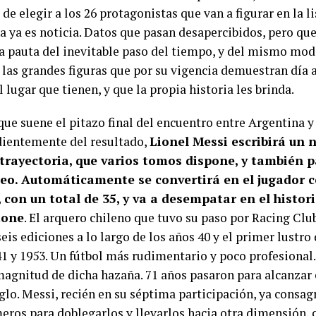
de elegir a los 26 protagonistas que van a figurar en la li
a ya es noticia. Datos que pasan desapercibidos, pero que
a pauta del inevitable paso del tiempo, y del mismo modo
 las grandes figuras que por su vigencia demuestran día 
 lugar que tienen, y que la propia historia les brinda.
que suene el pitazo final del encuentro entre Argentina 
ientemente del resultado,
Lionel Messi escribirá un 
trayectoria, que varios tomos dispone, y también p
neo. Automáticamente se convertirá en el jugador 
 con un total de 35, y va a desempatar en el histor
tone
. El arquero chileno que tuvo su paso por Racing Clu
eis ediciones a lo largo de los años 40 y el primer lustro 
41 y 1953. Un fútbol más rudimentario y poco profesional.
magnitud de dicha hazaña. 71 años pasaron para alcanzar 
glo. Messi, recién en su séptima participación, ya consa
eros para doblegarlos y llevarlos hacia otra dimensión, 