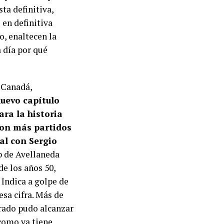
sta definitiva,
 en definitiva
, enaltecen la
a día por qué
y Canadá,
nuevo capítulo
ara la historia
con más partidos
ial con Sergio
b de Avellaneda
de los años 50,
 Indica a golpe de
esa cifra. Más de
grado pudo alcanzar
como ya tiene