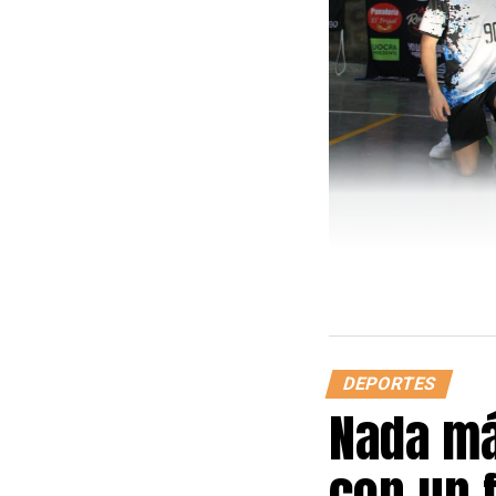
DEPORTES
Nada má
con un 