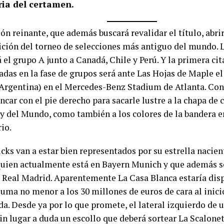
ria del certamen.
n reinante, que además buscará revalidar el título, abrir
dición del torneo de selecciones más antiguo del mundo. 
 el grupo A junto a Canadá, Chile y Perú. Y la primera cita
das en la fase de grupos será ante Las Hojas de Maple el 
 (Argentina) en el Mercedes-Benz Stadium de Atlanta. Co
ncar con el pie derecho para sacarle lustre a la chapa d
y del Mundo, como también a los colores de la bandera e
io.
cks van a estar bien representados por su estrella nacie
quien actualmente está en Bayern Munich y que además s
e Real Madrid. Aparentemente La Casa Blanca estaría disp
suma no menor a los 30 millones de euros de cara al inici
a. Desde ya por lo que promete, el lateral izquierdo de 
in lugar a duda un escollo que deberá sortear La Scalonet