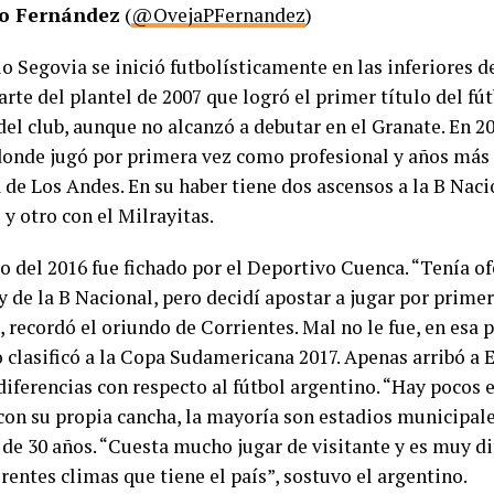
o Fernández
(
@OvejaPFernandez
)
o Segovia se inició futbolísticamente en las inferiores d
rte del plantel de 2007 que logró el primer título del fú
del club, aunque no alcanzó a debutar en el Granate. En 2
donde jugó por primera vez como profesional y años más 
de Los Andes. En su haber tiene dos ascensos a la B Naci
y otro con el Milrayitas.
ro del 2016 fue fichado por el Deportivo Cuenca. “Tenía o
y de la B Nacional, pero decidí apostar a jugar por primer
”, recordó el oriundo de Corrientes. Mal no le fue, en es
o clasificó a la Copa Sudamericana 2017. Apenas arribó a
diferencias con respecto al fútbol argentino. “Hay pocos
con su propia cancha, la mayoría son estadios municipales
de 30 años. “Cuesta mucho jugar de visitante y es muy di
erentes climas que tiene el país”, sostuvo el argentino.