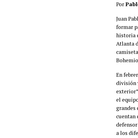
Por
Pabl
Juan Pabl
formar pa
historia 
Atlanta 
camiseta 
Bohemio 
En febre
división 
exterior
el equip
grandes 
cuentan 
defensor 
a los dif