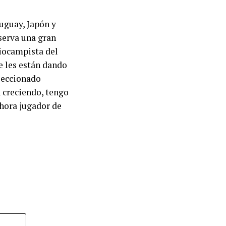
ruguay, Japón y
serva una gran
iocampista del
e les están dando
eleccionado
 creciendo, tengo
ahora jugador de