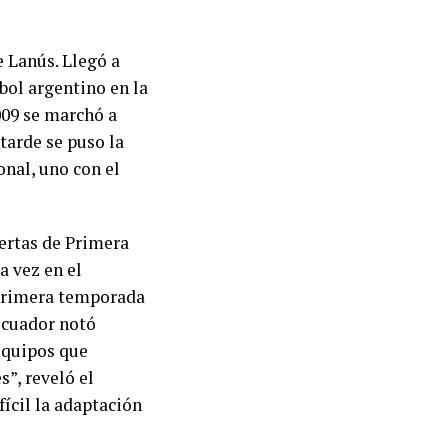
e Lanús. Llegó a
tbol argentino en la
009 se marchó a
tarde se puso la
onal, uno con el
fertas de Primera
a vez en el
a primera temporada
 Ecuador notó
 equipos que
”, reveló el
fícil la adaptación