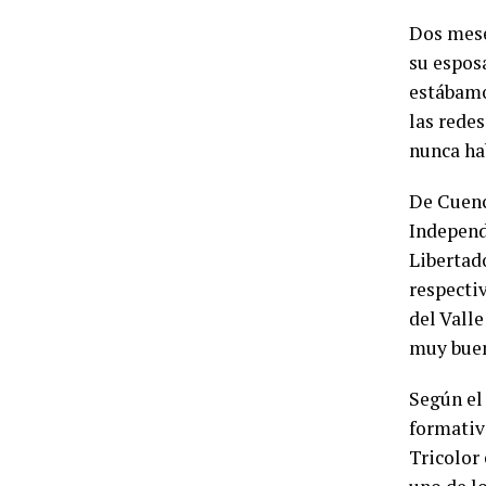
Dos mese
su esposa
estábamo
las rede
nunca ha
De Cuenc
Independ
Libertado
respecti
del Vall
muy buen
Según el
formativ
Tricolor