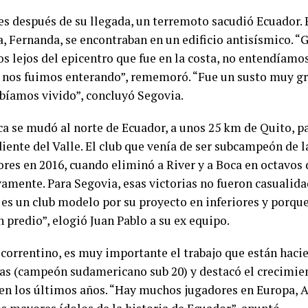
s después de su llegada, un terremoto sacudió Ecuador. Pa
, Fernanda, se encontraban en un edificio antisísmico. “G
s lejos del epicentro que fue en la costa, no entendíamo
s nos fuimos enterando”, rememoró. “Fue un susto muy gr
bíamos vivido”, concluyó Segovia.
a se mudó al norte de Ecuador, a unos 25 km de Quito, p
iente del Valle. El club que venía de ser subcampeón de 
res en 2016, cuando eliminó a River y a Boca en octavos d
vamente. Para Segovia, esas victorias no fueron casualid
e es un club modelo por su proyecto en inferiores y porqu
 predio”, elogió Juan Pablo a su ex equipo.
 correntino, es muy importante el trabajo que están haci
as (campeón sudamericano sub 20) y destacó el crecimie
 en los últimos años. “Hay muchos jugadores en Europa, 