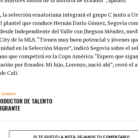
os mayores ídolos de la historia de Ecuador”, apuntó.
, la selección ecuatoriana integrará el grupo C junto a U
el plantel que conduce Hernán Darío Gómez, Segovia con
desde Independiente del Valle con Jhegson Méndez, med
City de la MLS. “Tienen muy buen potencial y jóvenes qu
unidad en la Selección Mayor”, indicó Segovia sobre el s
ano que competirá en la Copa América. “Espero que sigan
ariño por Ecuador. Mi hijo, Lorenzo, nació ahí”, cerró el 
de Cali.
 TAMBIÉN
ODUCTOR DE TALENTO
IGRANTE
SI TE GUSTÓ LA NOTA, DEJANOS TU COMENTARIO