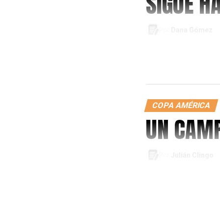
SIGUE H
Por
Dana Gómez
COPA AMÉRICA
UN CAMP
Por
Julián Clingo