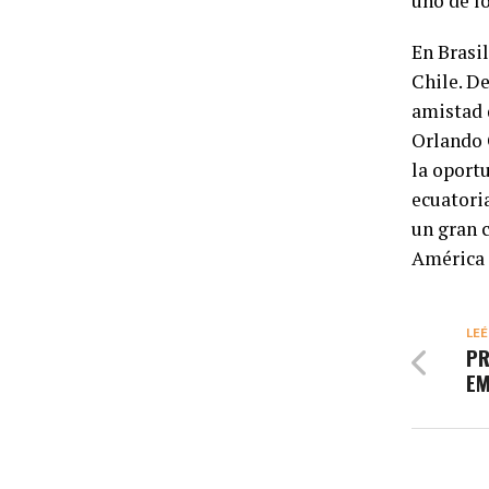
uno de l
En Brasil
Chile. D
amistad 
Orlando 
la oport
ecuatori
un gran c
América 
LEÉ
PR
EM