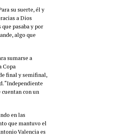
ra su suerte, él y
racias a Dios
s que pasaba y por
ande, algo que
ara sumarse a
la Copa
e final y semifinal,
ad. “Independiente
e cuentan con un
endo en las
nto que mantuvo el
Antonio Valencia es