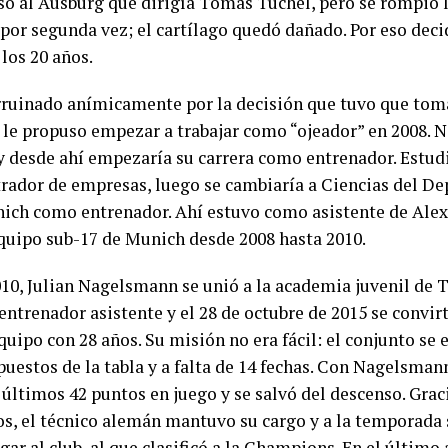
só al Ausburg que dirigía Tomas Tuchel, pero se rompió la
por segunda vez; el cartílago quedó dañado. Por eso decid
 los 20 años.
rruinado anímicamente por la decisión que tuvo que tom
y le propuso empezar a trabajar como “ojeador” en 2008.
 y desde ahí empezaría su carrera como entrenador. Estud
rador de empresas, luego se cambiaría a Ciencias del Dep
ich como entrenador. Ahí estuvo como asistente de Ale
equipo sub-17 de Munich desde 2008 hasta 2010.
010, Julian Nagelsmann se unió a la academia juvenil de
entrenador asistente y el 28 de octubre de 2015 se convirt
uipo con 28 años. Su misión no era fácil: el conjunto se 
puestos de la tabla y a falta de 14 fechas. Con Nagelsman
 últimos 42 puntos en juego y se salvó del descenso. Grac
os, el técnico alemán mantuvo su cargo y a la temporada 
gar al club, al que clasificó a la Champions. En el últim