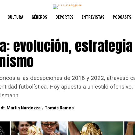
CULTURA
GÉNEROS
DEPORTES
ENTREVISTAS
PODCASTS
a: evolución, estrategia
onismo
stóricos a las decepciones de 2018 y 2022, atravesó 
entidad futbolística. Hoy apuesta a un estilo ofensivo,
elsmann.
rdt
,
Martín Nardozza
y
Tomás Ramos