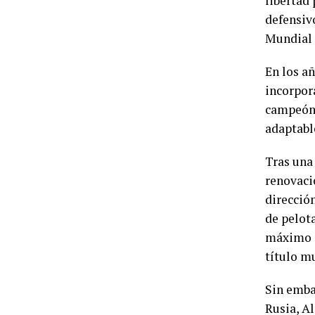
libertad
defensivo
Mundial 
En los a
incorpor
campeón 
adaptable
Tras una
renovaci
direcció
de pelota
máximo e
título m
Sin embar
Rusia, A