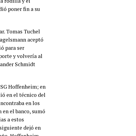
 rodilla y el
ió poner fin a su
ar. Tomas Tuchel
 Nagelsmann aceptó
ió para ser
orte y volvería al
xander Schmidt
 TSG Hoffenheim; en
ió en el técnico del
encontraba en los
n en el banco, sumó
ias a estos
siguiente dejó en
o año, Hoffenheim