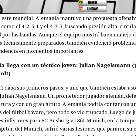
a este mundial, Alemania mantuvo una propuesta ofensiv
como el 4-2-3-1 y el 4-3-3, buscando presión alta, circul
 por las bandas. Aunque el equipo mostró buen manejo d
s técnicamente preparados, también evidenció problemas
ndencia en momentos importantes.
a llega con un técnico joven: Julian Nagelsmann (
rdt)
 21 daba sus primeros pasos, y uno que también estaba a
 Julian Nagelsmann. Un prometedor jugador alemán, defen
altura y con un gran futuro. Alemania podría contar con u
del fútbol bávaro, pero todo se vio truncado. Luego de j
es inferiores para FC Ausburg y 1860 Munich, en la tempo
pitán del Munich, sufrió varias lesiones que pararon su c