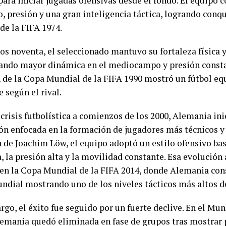
 para iniciar jugadas ofensivas desde el fondo. El equipo
, presión y una gran inteligencia táctica, logrando conq
de la FIFA 1974.
ños noventa, el seleccionado mantuvo su fortaleza física 
ando mayor dinámica en el mediocampo y presión consta
de la Copa Mundial de la FIFA 1990 mostró un fútbol equ
 según el rival.
 crisis futbolística a comienzos de los 2000, Alemania in
ón enfocada en la formación de jugadores más técnicos y 
n de Joachim Löw, el equipo adoptó un estilo ofensivo ba
, la presión alta y la movilidad constante. Esa evolución
n la Copa Mundial de la FIFA 2014, donde Alemania cons
undial mostrando uno de los niveles tácticos más altos d
go, el éxito fue seguido por un fuerte declive. En el Mun
lemania quedó eliminada en fase de grupos tras mostrar