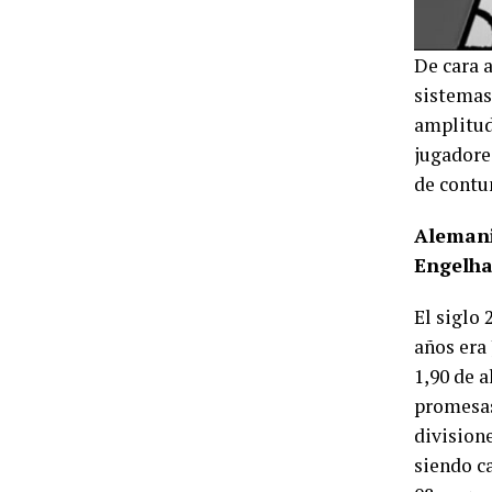
De cara 
sistemas 
amplitud
jugadore
de contu
Alemani
Engelha
El siglo
años era
1,90 de 
promesas 
division
siendo ca