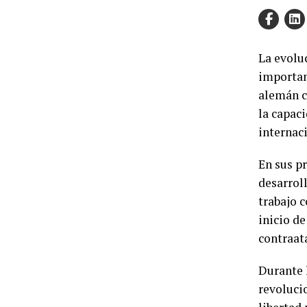
La evolu
important
alemán co
la capac
internac
En sus p
desarroll
trabajo c
inicio de
contraat
Durante 
revolucio