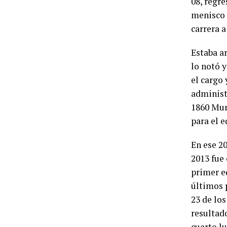
08, regre
menisco 
carrera a
Estaba a
lo notó 
el cargo
administ
1860 Mun
para el 
En ese 2
2013 fue 
primer eq
últimos 
23 de los
resultad
cuarto lu