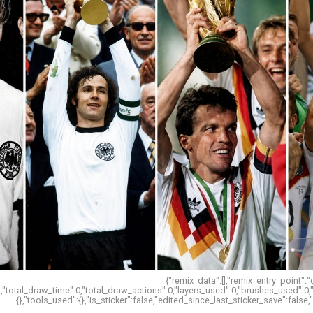
{"remix_data":[],"remix_entry_point":
n","total_draw_time":0,"total_draw_actions":0,"layers_used":0,"brushes_used":0
{},"tools_used":{},"is_sticker":false,"edited_since_last_sticker_save":false