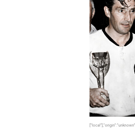
["local"],"origin":"unknow