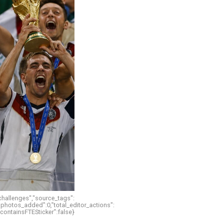
"challenges","source_tags":
,"photos_added":0,"total_editor_actions":
,"containsFTESticker":false}