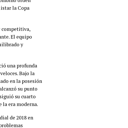
 combinó orden
uistar la Copa
y competitiva,
nte. El equipo
ilibrado y
ició una profunda
veloces. Bajo la
sado en la posesión
 alcanzó su punto
iguió su cuarto
e la era moderna.
dial de 2018 en
 problemas