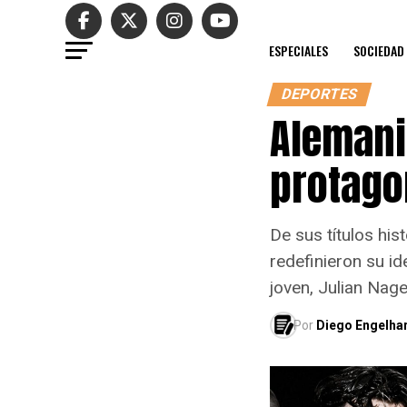
ESPECIALES
SOCIEDAD
DEPORTES
Alemani
protag
De sus títulos hi
redefinieron su id
joven, Julian Nag
Por
Diego Engelha