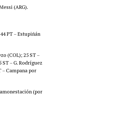
 Messi (ARG).
 44 PT – Estupiñán
ezo (COL); 25 ST –
5 ST – G. Rodríguez
ST – Campana por
na amonestación (por