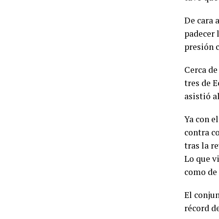
De cara 
padecer l
presión c
Cerca de
tres de E
asistió a
Ya con el
contra c
tras la r
Lo que vi
como de c
El conjun
récord de