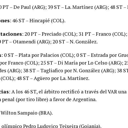
40 PT – De Paul (ARG); 39 ST – La. Martínez (ARG); 48 ST –
ones
: 46 ST – Hincapié (COL).
taciones
: 20 PT – Preciado (COL); 31 PT – Franco (COL);
9 PT – Otamendi (ARG); 20 ST – N. González.
s
: 0 ST – Plata por Palacios (COL); 0 ST – Estrada por Gru
por Franco (COL); 25 ST – Di María por Lo Celso (ARG); 2
des (ARG); 38 ST – Tagliafico por N. González (ARG); 38 
 (COL); 48 ST – Agüero por La. Martínez.
cias
: A los 46 ST, el árbitro rectificó a través del VAR u
n penal (por tiro libre) a favor de Argentina.
: Wilton Sampaio (BRA).
: olímpico Pedro Ludovico Teixeira (Goiania).