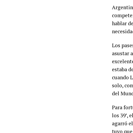
Argentin
competen
hablar de
necesidad
Los pases
asustar a
excelent
estaba de
cuando L
solo, co
del Mund
Para for
los 39’, 
agarró el
tuvo que 