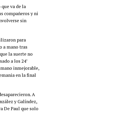
 que va de la
sus compañeros y ni
nvolverse sin
ilizaron para
no a mano tras
que la suerte no
sado a los 24’
 mano inmejorable,
mania en la final
desaparecieron. A
onzález y Galíndez,
ara De Paul que solo