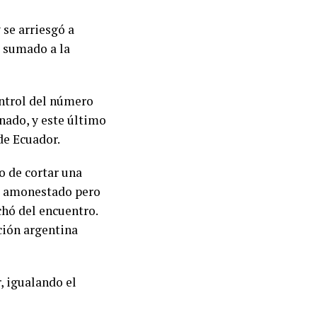
 se arriesgó a
, sumado a la
ontrol del número
onado, y este último
de Ecuador.
o de cortar una
do amonestado pero
chó del encuentro.
cción argentina
, igualando el