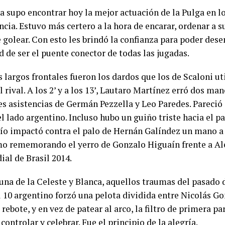
a supo encontrar hoy la mejor actuación de la Pulga en lo
cia. Estuvo más certero a la hora de encarar, ordenar a 
 golear. Con esto les brindó la confianza para poder dese
 de ser el puente conector de todas las jugadas.
 largos frontales fueron los dardos que los de Scaloni ut
l rival. A los 2’ y a los 13’, Lautaro Martínez erró dos ma
es asistencias de Germán Pezzella y Leo Paredes. Pareció 
l lado argentino. Incluso hubo un guiño triste hacia el pa
ío impactó contra el palo de Hernán Galíndez un mano a
mo rememorando el yerro de Gonzalo Higuaín frente a Ale
ial de Brasil 2014.
tuna de la Celeste y Blanca, aquellos traumas del pasado 
el 10 argentino forzó una pelota dividida entre Nicolás G
 rebote, y en vez de patear al arco, la filtro de primera p
controlar y celebrar. Fue el principio de la alegría.