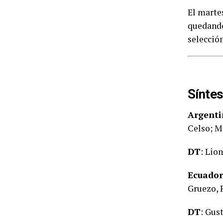
El martes
quedando
selección
Síntes
Argenti
Celso; Me
DT
: Lion
Ecuador
Gruezo, P
DT
: Gus