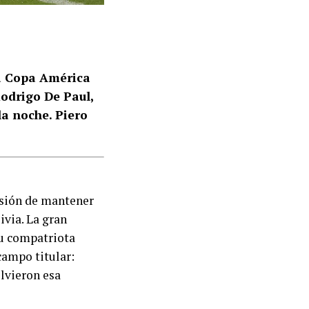
la Copa América
Rodrigo De Paul,
la noche. Piero
lusión de mantener
ivia. La gran
su compatriota
campo titular:
lvieron esa