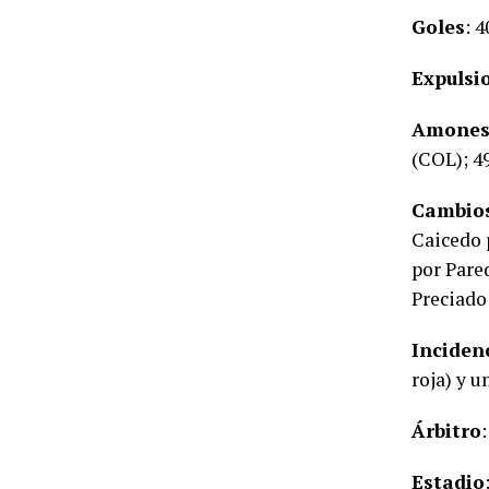
Goles
: 
Expulsi
Amones
(COL); 4
Cambio
Caicedo 
por Pare
Preciado
Inciden
roja) y u
Árbitro
Estadio