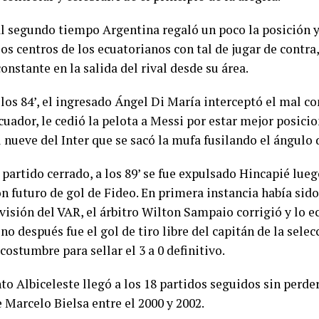
al segundo tiempo Argentina regaló un poco la posición y
os centros de los ecuatorianos con tal de jugar de contra
onstante en la salida del rival desde su área.
 los 84’, el ingresado Ángel Di María interceptó el mal c
cuador, le cedió la pelota a Messi por estar mejor posici
l nueve del Inter que se sacó la mufa fusilando el ángulo 
 partido cerrado, a los 89’ se fue expulsado Hincapié lueg
on futuro de gol de Fideo. En primera instancia había si
evisión del VAR, el árbitro Wilton Sampaio corrigió y lo e
no después fue el gol de tiro libre del capitán de la sele
ostumbre para sellar el 3 a 0 definitivo.
to Albiceleste llegó a los 18 partidos seguidos sin perder
 Marcelo Bielsa entre el 2000 y 2002.