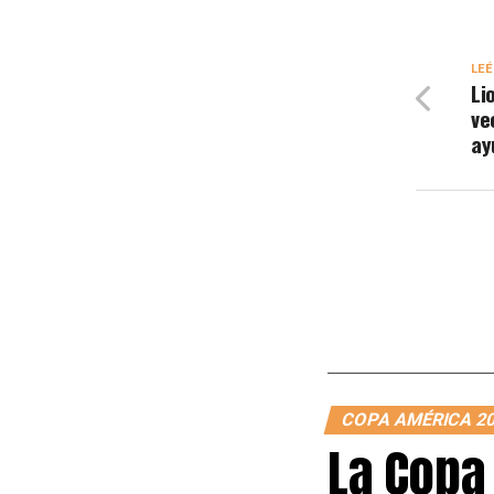
LEÉ
Li
ve
ay
COPA AMÉRICA 2
La Copa