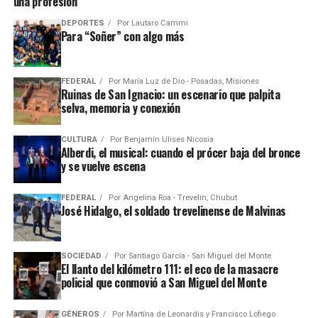
una profesión”
DEPORTES
Por
Lautaro Cammi
Para “Soñer” con algo más
FEDERAL
Por
María Luz de Dio - Posadas, Misiones
Ruinas de San Ignacio: un escenario que palpita
selva, memoria y conexión
CULTURA
Por
Benjamín Ulises Nicosia
Alberdi, el musical: cuando el prócer baja del bronce
y se vuelve escena
FEDERAL
Por
Angelina Roa - Trevelin, Chubut
José Hidalgo, el soldado trevelinense de Malvinas
SOCIEDAD
Por
Santiago García - San Miguel del Monte
El llanto del kilómetro 111: el eco de la masacre
policial que conmovió a San Miguel del Monte
GÉNEROS
Por
Martína de Leonardis y Francisco Lofiego