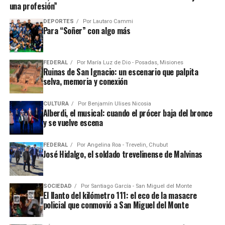
una profesión”
DEPORTES
Por
Lautaro Cammi
Para “Soñer” con algo más
FEDERAL
Por
María Luz de Dio - Posadas, Misiones
Ruinas de San Ignacio: un escenario que palpita
selva, memoria y conexión
CULTURA
Por
Benjamín Ulises Nicosia
Alberdi, el musical: cuando el prócer baja del bronce
y se vuelve escena
FEDERAL
Por
Angelina Roa - Trevelin, Chubut
José Hidalgo, el soldado trevelinense de Malvinas
SOCIEDAD
Por
Santiago García - San Miguel del Monte
El llanto del kilómetro 111: el eco de la masacre
policial que conmovió a San Miguel del Monte