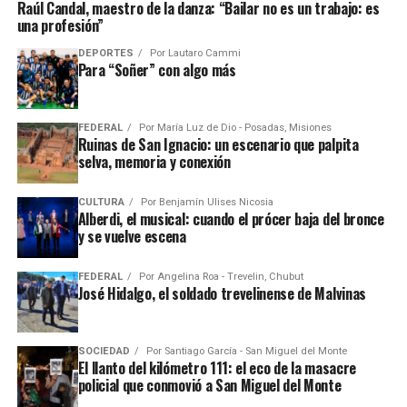
Raúl Candal, maestro de la danza: “Bailar no es un trabajo: es
una profesión”
DEPORTES
Por
Lautaro Cammi
Para “Soñer” con algo más
FEDERAL
Por
María Luz de Dio - Posadas, Misiones
Ruinas de San Ignacio: un escenario que palpita
selva, memoria y conexión
CULTURA
Por
Benjamín Ulises Nicosia
Alberdi, el musical: cuando el prócer baja del bronce
y se vuelve escena
FEDERAL
Por
Angelina Roa - Trevelin, Chubut
José Hidalgo, el soldado trevelinense de Malvinas
SOCIEDAD
Por
Santiago García - San Miguel del Monte
El llanto del kilómetro 111: el eco de la masacre
policial que conmovió a San Miguel del Monte