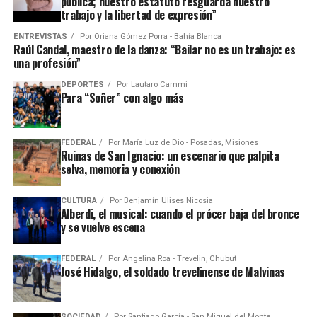
pública; nuestro estatuto resguarda nuestro
trabajo y la libertad de expresión”
ENTREVISTAS
Por
Oriana Gómez Porra - Bahía Blanca
Raúl Candal, maestro de la danza: “Bailar no es un trabajo: es
una profesión”
DEPORTES
Por
Lautaro Cammi
Para “Soñer” con algo más
FEDERAL
Por
María Luz de Dio - Posadas, Misiones
Ruinas de San Ignacio: un escenario que palpita
selva, memoria y conexión
CULTURA
Por
Benjamín Ulises Nicosia
Alberdi, el musical: cuando el prócer baja del bronce
y se vuelve escena
FEDERAL
Por
Angelina Roa - Trevelin, Chubut
José Hidalgo, el soldado trevelinense de Malvinas
SOCIEDAD
Por
Santiago García - San Miguel del Monte