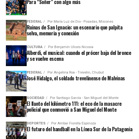
Para “Soñer” con algo más
FEDERAL
Por
María Luz de Dio - Posadas, Misiones
Ruinas de San Ignacio: un escenario que palpita
selva, memoria y conexión
CULTURA
Por
Benjamín Ulises Nicosia
Alberdi, el musical: cuando el prócer baja del bronce
y se vuelve escena
FEDERAL
Por
Angelina Roa - Trevelin, Chubut
José Hidalgo, el soldado trevelinense de Malvinas
SOCIEDAD
Por
Santiago García - San Miguel del Monte
El llanto del kilómetro 111: el eco de la masacre
policial que conmovió a San Miguel del Monte
DEPORTES
Por
Ambar Fiorella Espinoza
El futuro del handball en la Línea Sur de la Patagonia