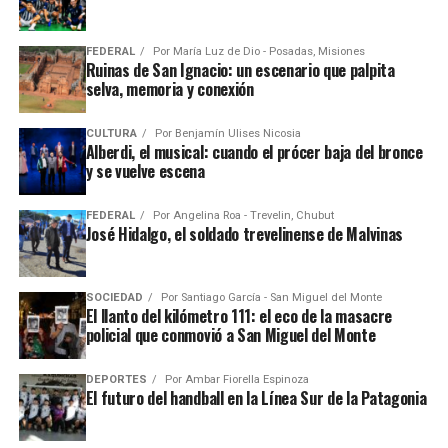
FEDERAL
Por
María Luz de Dio - Posadas, Misiones
Ruinas de San Ignacio: un escenario que palpita
selva, memoria y conexión
CULTURA
Por
Benjamín Ulises Nicosia
Alberdi, el musical: cuando el prócer baja del bronce
y se vuelve escena
FEDERAL
Por
Angelina Roa - Trevelin, Chubut
José Hidalgo, el soldado trevelinense de Malvinas
SOCIEDAD
Por
Santiago García - San Miguel del Monte
El llanto del kilómetro 111: el eco de la masacre
policial que conmovió a San Miguel del Monte
DEPORTES
Por
Ambar Fiorella Espinoza
El futuro del handball en la Línea Sur de la Patagonia