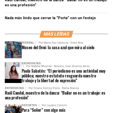
Raúl Candal, maestro de la danza: “Bailar no es un trabajo:
es una profesión”
Nada más lindo que cerrar la “Porta” con un festejo
MÁS LEÍDAS
FEDERAL
Por
María Paz Valencia - Entre Ríos
Museo del Ovni: la casa azul que mira al cielo
ENTREVISTAS
Por
Natalia Miranda - Moreno, Gran Buenos Aires
Paula Sabatés: “El periodismo es una actividad muy
pública; nuestro estatuto resguarda nuestro
trabajo y la libertad de expresión”
ENTREVISTAS
Por
Oriana Gómez Porra - Bahía Blanca
Raúl Candal, maestro de la danza: “Bailar no es un trabajo: es
una profesión”
DEPORTES
Por
Lautaro Cammi
Para “Soñer” con algo más