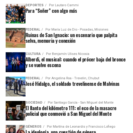
DEPORTES
Por
Lautaro Cammi
Para “Soñer” con algo más
FEDERAL
Por
María Luz de Dio - Posadas, Misiones
Ruinas de San Ignacio: un escenario que palpita
selva, memoria y conexión
CULTURA
Por
Benjamín Ulises Nicosia
Alberdi, el musical: cuando el prócer baja del bronce
y se vuelve escena
FEDERAL
Por
Angelina Roa - Trevelin, Chubut
José Hidalgo, el soldado trevelinense de Malvinas
SOCIEDAD
Por
Santiago García - San Miguel del Monte
El llanto del kilómetro 111: el eco de la masacre
policial que conmovió a San Miguel del Monte
GÉNEROS
Por
Martína de Leonardis y Francisco Lofiego
La ideología, una cuestión de género