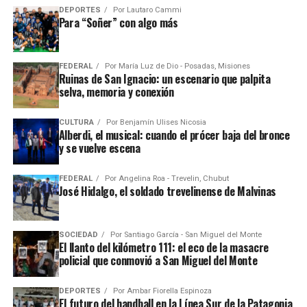
DEPORTES
Por
Lautaro Cammi
Para “Soñer” con algo más
FEDERAL
Por
María Luz de Dio - Posadas, Misiones
Ruinas de San Ignacio: un escenario que palpita
selva, memoria y conexión
CULTURA
Por
Benjamín Ulises Nicosia
Alberdi, el musical: cuando el prócer baja del bronce
y se vuelve escena
FEDERAL
Por
Angelina Roa - Trevelin, Chubut
José Hidalgo, el soldado trevelinense de Malvinas
SOCIEDAD
Por
Santiago García - San Miguel del Monte
El llanto del kilómetro 111: el eco de la masacre
policial que conmovió a San Miguel del Monte
DEPORTES
Por
Ambar Fiorella Espinoza
El futuro del handball en la Línea Sur de la Patagonia