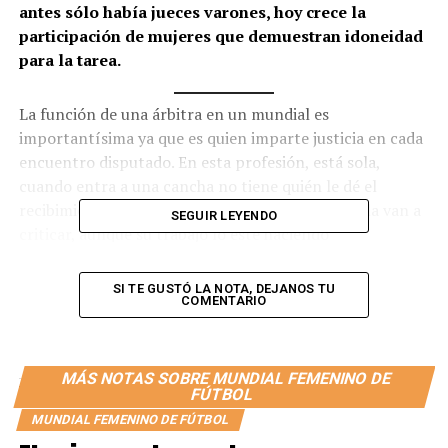
antes sólo había jueces varones, hoy crece la
participación de mujeres que demuestran idoneidad
para la tarea.
La función de una árbitra en un mundial es
importantísima ya que es quien imparte justicia en cada
encuentro disputado. En esta profesión, está sola,
cuando entra a una cancha no tiene quién le dé el
recibimiento. Nadie la va a alentar, al contrario, la van a
SEGUIR LEYENDO
criticar, aunque su trabajo lo esté haciendo
correctamente. En los mejores casos, puede recibir
aplausos de un lado e insultos del otro, al mismo tiempo.
SI TE GUSTÓ LA NOTA, DEJANOS TU
COMENTARIO
De ellas hablan cuando su trabajo está mal hecho, si lo
hicieron bien pasan desapercibidas.
En el primer mundial femenino de fútbol disputado en
MÁS NOTAS SOBRE MUNDIAL FEMENINO DE
FÚTBOL
1991 en China, participaron 12 equipos. En dicha
competencia hubo 11 árbitros,
la única mujer
fue la
MUNDIAL FEMENINO DE FÚTBOL
brasileña Claudia Vasconcelos que dirigió sólo un