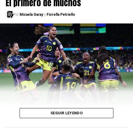
El primero de muchos
partido por el tercer puesto entre Suecia y Alemania (4-
0).
Por
Micaela Garay
y
Fiorella Petriello
Con el pasar del tiempo, el torneo fue creciendo. Para el
año 2003, se disputó el cuarto mundial, lo albergó
Estados Unidos por segunda vez consecutiva e
intervinieron 16 equipos.
Allí participaron 13 árbitras
,
entre ellas se encontraban dos sudamericanas. La
brasileña Sueli Tortura que debutaba en un mundial,
pero era la segunda de su país, dirigió dos partidos de la
fase de grupos (Corea del Norte 0-3 Estados Unidos y
Alemania 3-0 Japón). Y Florencia Romano,
representando por primera vez a Argentina, también
dirigió dos encuentros de la primera fase (EEUU 5-0
Nigeria y China 1-0 Rusia).
SEGUIR LEYENDO
El último mundial disputado, se llevó a cabo en Francia y
hubo 24 selecciones
. Contó con 27 árbitras,
de las
cuales 4 eran sudamericanas. Laura Fortunato (ARG)