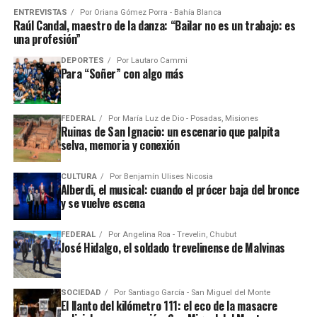
ENTREVISTAS
Por
Oriana Gómez Porra - Bahía Blanca
Raúl Candal, maestro de la danza: “Bailar no es un trabajo: es
una profesión”
DEPORTES
Por
Lautaro Cammi
Para “Soñer” con algo más
FEDERAL
Por
María Luz de Dio - Posadas, Misiones
Ruinas de San Ignacio: un escenario que palpita
selva, memoria y conexión
CULTURA
Por
Benjamín Ulises Nicosia
Alberdi, el musical: cuando el prócer baja del bronce
y se vuelve escena
FEDERAL
Por
Angelina Roa - Trevelin, Chubut
José Hidalgo, el soldado trevelinense de Malvinas
SOCIEDAD
Por
Santiago García - San Miguel del Monte
El llanto del kilómetro 111: el eco de la masacre