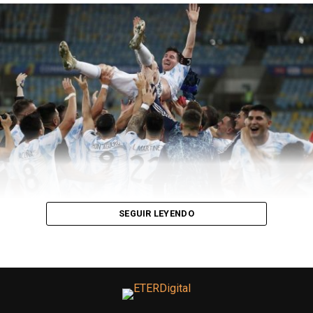
Germán Pezzella, Nicolás Otamendi, Nicolás Tagliafico;
Guido Rodríguez, Rodrigo De Paul, Giovani Lo Celso; Leo
Messi, Lautaro Martínez y Nicolás González.
DT
: Lionel
Scaloni.
COLOMBIA 1(2): Colombia: David Ospina; Daniel
Muñoz, Yerry Mina, Dávinson Sánchez, William Tesillo;
Juan Cuadrado, Wilmar Barrios, Gustavo Cuéllar, Luis
Díaz; Rafael Santos Borré y Duván Zapata.
DT
: Reinaldo
Rueda.
Goles: 6mPT Lautaro Martinez (ARG), 18mST Luis Díaz
(COL)
SEGUIR LEYENDO
Cambios: ET Frank Fabra por William Tesillo (COL),
Edwin Cardona por Gustavo Cuéllar (COL), Yimmi Chará
por Santos Borré (COL), Gonzalo Montiel por Nahuel
Molina (ARG), 10mST Leandro Paredes por Giovani Lo
Celso (ARG), 14mST Miguel Borja por Duván Zapata,