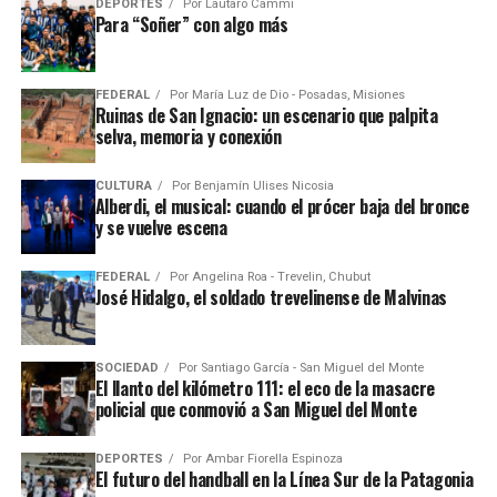
DEPORTES
Por
Lautaro Cammi
Para “Soñer” con algo más
FEDERAL
Por
María Luz de Dio - Posadas, Misiones
Ruinas de San Ignacio: un escenario que palpita
selva, memoria y conexión
CULTURA
Por
Benjamín Ulises Nicosia
Alberdi, el musical: cuando el prócer baja del bronce
y se vuelve escena
FEDERAL
Por
Angelina Roa - Trevelin, Chubut
José Hidalgo, el soldado trevelinense de Malvinas
SOCIEDAD
Por
Santiago García - San Miguel del Monte
El llanto del kilómetro 111: el eco de la masacre
policial que conmovió a San Miguel del Monte
DEPORTES
Por
Ambar Fiorella Espinoza
El futuro del handball en la Línea Sur de la Patagonia