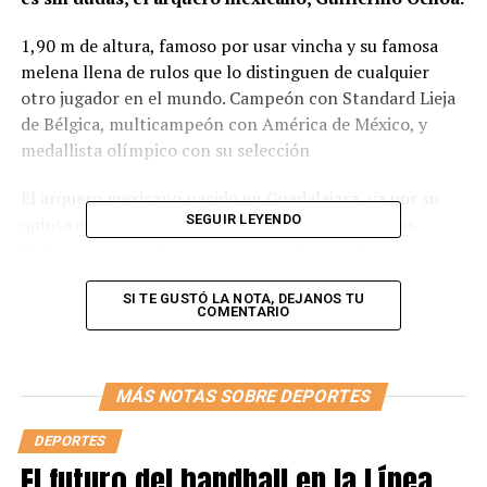
1,90 m de altura, famoso por usar vincha y su famosa
melena llena de rulos que lo distinguen de cualquier
otro jugador en el mundo. Campeón con Standard Lieja
de Bélgica, multicampeón con América de México, y
medallista olímpico con su selección
El arquero mexicano nacido en Guadalajara, va por su
SEGUIR LEYENDO
quinta edición de la Copa del Mundo a sus 36 años.
Ochoa tuvo su primera convocatoria para el torneo en
Alemania 2006, luego de un gran 2005 siendo titular en
América, con Mario Carrillo de técnico. En aquel
SI TE GUSTÓ LA NOTA, DEJANOS TU
COMENTARIO
mundial, su selección fue eliminada en octavos de final
frente a Argentina, con el recordado gol de Maxi
Rodríguez. Lamentablemente para el arquero, ese
MÁS NOTAS SOBRE DEPORTES
mundial fue suplente de Oswaldo Sanchez todos los
partidos.
DEPORTES
El futuro del handball en la Línea
‘’El memo’’ se mantuvo en América hasta el año 2011.