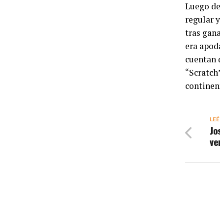
Luego de 
regular 
tras gan
era apoda
cuentan 
“Scratch
continen
LEÉ
Jo
ve