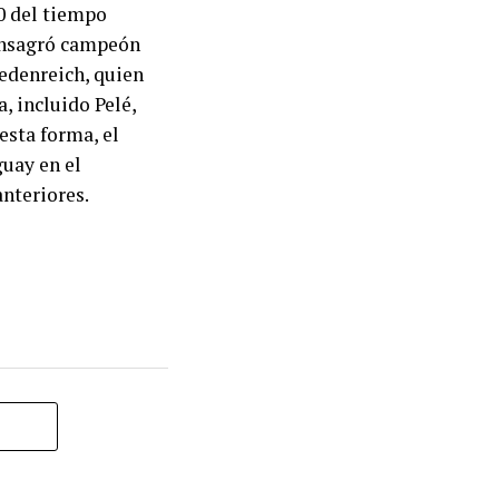
90 del tiempo
consagró campeón
iedenreich, quien
, incluido Pelé,
esta forma, el
guay en el
anteriores.