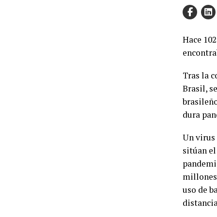
Hace 102
encontrab
Tras la 
Brasil, s
brasileñ
dura pand
Un virus 
sitúan e
pandemia
millones
uso de ba
distancia