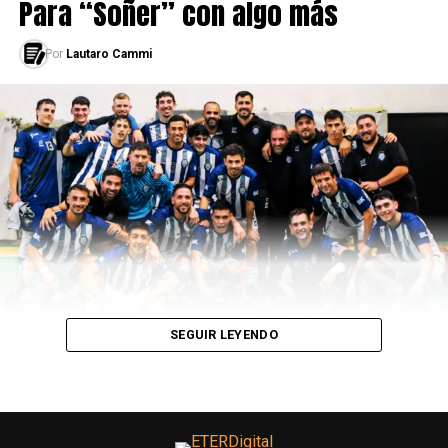
Para “Soñer” con algo más
Por
Lautaro Cammi
Por esto, cuando hoy se lo observa compitiendo en la
élite del fútbol, no tenemos que olvidar por todo lo que
tuvo que atravesar el Pitbull de Conchalí, quien además
es un gran ejemplo de superación para todos aquellos
que sueñan con ser jugadores profesionales y poder salir
adelante.
SEGUIR LEYENDO
ARTÍCULOS SOBRE
COPA AMÉRICA 2024
LEÉ TAMBIÉN
Jesse Marsch, el seleccionador con sponsor