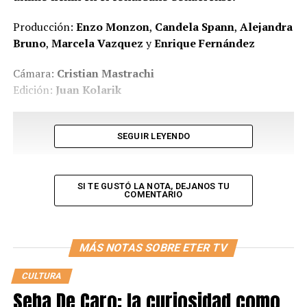
Producción:
Enzo Monzon
,
Candela Spann
,
Alejandra
Bruno
,
Marcela Vazquez
y
Enrique Fernández
Cámara:
Cristian Mastrachi
Edición:
Juan Kolarik
SEGUIR LEYENDO
SI TE GUSTÓ LA NOTA, DEJANOS TU
COMENTARIO
MÁS NOTAS SOBRE ETER TV
CULTURA
ARTÍCULOS SOBRE
#ETERDIGITAL
Seba De Caro: la curiosidad como