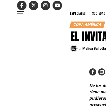
ESPECIALES
SOCIEDAD
COPA AMÉRICA
EL INVI
Por
Melisa Ballotta
De los d
tiene má
pudieron
presenci