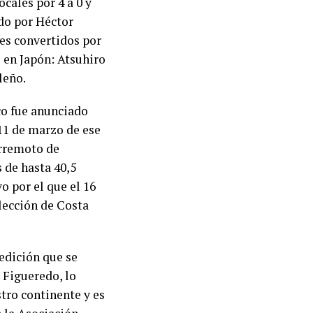
ocales por 4 a 0 y
ido por Héctor
les convertidos por
o en Japón: Atsuhiro
leño.
co fue anunciado
11 de marzo de ese
erremoto de
 de hasta 40,5
 por el que el 16
lección de Costa
 edición que se
 Figueredo, lo
tro continente y es