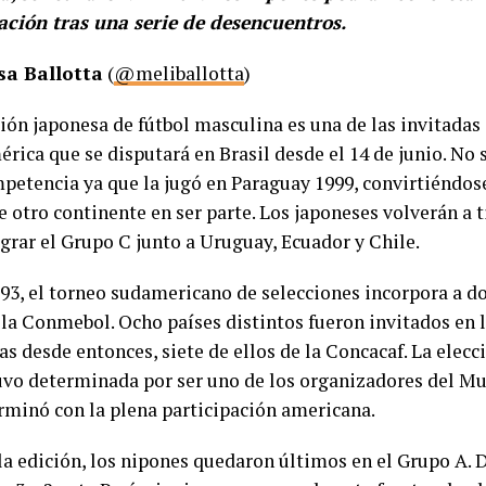
ación tras una serie de desencuentros.
sa Ballotta
(
@meliballotta
)
ión japonesa de fútbol masculina es una de las invitadas 
rica que se disputará en Brasil desde el 14 de junio. No 
mpetencia ya que la jugó en Paraguay 1999, convirtiéndose
e otro continente en ser parte. Los japoneses volverán a 
egrar el Grupo C junto a Uruguay, Ecuador y Chile.
93, el torneo sudamericano de selecciones incorpora a d
 la Conmebol. Ocho países distintos fueron invitados en l
s desde entonces, siete de ellos de la Concacaf. La elecc
uvo determinada por ser uno de los organizadores del Mu
erminó con la plena participación americana.
la edición, los nipones quedaron últimos en el Grupo A.