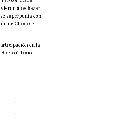
 la Asociación
vieron a rechazar
 se superponía con
ción de China se
articipación en la
febrero último.