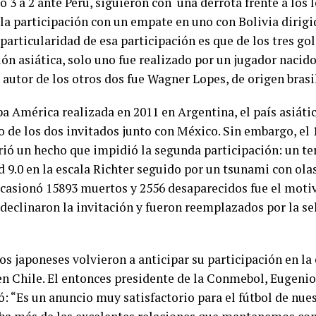
 3 a 2 ante Perú, siguieron con una derrota frente a los l
 la participación con un empate en uno con Bolivia dirig
 particularidad de esa participación es que de los tres go
ión asiática, solo uno fue realizado por un jugador nacid
 autor de los otros dos fue Wagner Lopes, de origen brasi
pa América realizada en 2011 en Argentina, el país asiáti
 de los dos invitados junto con México. Sin embargo, el 
rió un hecho que impidió la segunda participación: un t
 9.0 en la escala Richter seguido por un tsunami con olas
casionó 15893 muertos y 2556 desaparecidos fue el motivo
declinaron la invitación y fueron reemplazados por la se
os japoneses volvieron a anticipar su participación en la
en Chile. El entonces presidente de la Conmebol, Eugenio
: “Es un anuncio muy satisfactorio para el fútbol de nues