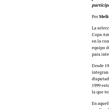
particip
Por
Meli
La selecc
Copa Amé
en la co
equipo d
para int
Desde 19
integran
disputada
1999 est
la que t
En aquel