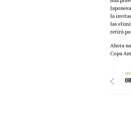
una prue
Japonesa
la invit
las elimi
retiró p
Ahora no
Copa Amé
LEÉ
OR