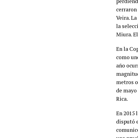
perdiendo
cerraron
Veira. La
la selecc
Miura. El
En la Co
como uno
año ocur
magnitud
metros o
de mayo 
Rica.
En 2015 l
disputó 
comunicó