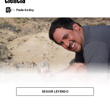
ciencia”
Por
Paula Godoy
Ver esta publicación en Instagram
Una publicación compartida por Equipo Psi Flor Rodriguez
SEGUIR LEYENDO
-¿Qué beneficios dirías que tiene el uso de la
tecnología?