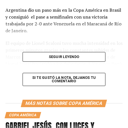
Argentina dio un paso más en la Copa América en Brasil
y consiguió el pase a semifinales con una victoria
trabajada por 2-0 ante Venezuela en el Maracaná de Río
de Janeiro.
El equipo de Lionel Scaloni tuvo mucha intensidad en los
primeros minutos gracias a las constantes subidas de
Marcos Acuña por izquierda y los pases profundos de
SEGUIR LEYENDO
Lionel Messi buscando a los delanteros. A los cinco llegó
el gol de Lautaro Martínez para abrir el marcador. Fue
en un tiro de esquina que, tras un centro de Messi al
SI TE GUSTÓ LA NOTA, DEJANOS TU
COMENTARIO
segundo palo, Sergio Agüero remató cruzado y el Toro
la desvió adentro de taco, cambiándole el palo al
arquero Wuilker Fariña.
MÁS NOTAS SOBRE COPA AMÉRICA
En las acciones que siguieron al gol, el partido se detuvo
COPA AMÉRICA
mucho por los constantes diálogos entre el VAR y el
GABRIEL JESÚS, CON LUCES Y
árbitro colombbiano Wilmar Roldan. Venezuela, poco y