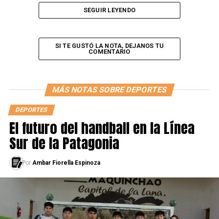
SEGUIR LEYENDO
SI TE GUSTÓ LA NOTA, DEJANOS TU
COMENTARIO
MÁS NOTAS SOBRE DEPORTES
DEPORTES
El futuro del handball en la Línea
Sur de la Patagonia
LaRodriguez7-2025
ARTÍCULOS SOBRE
PRINCIPAL
Por
Ambar Fiorella Espinoza
LEÉ TAMBIÉN
Los bases argentinos de básquet: calidad asegurada de
Brasil