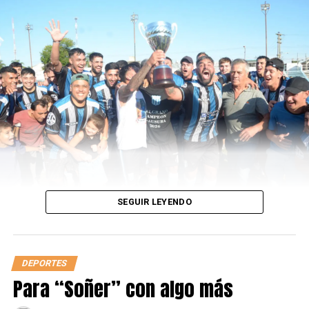
SEGUIR LEYENDO
DEPORTES
Para “Soñer” con algo más