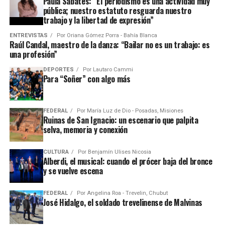
Paula Sabatés: “El periodismo es una actividad muy
pública; nuestro estatuto resguarda nuestro
trabajo y la libertad de expresión”
ENTREVISTAS
Por
Oriana Gómez Porra - Bahía Blanca
Raúl Candal, maestro de la danza: “Bailar no es un trabajo: es
una profesión”
DEPORTES
Por
Lautaro Cammi
Para “Soñer” con algo más
FEDERAL
Por
María Luz de Dio - Posadas, Misiones
Ruinas de San Ignacio: un escenario que palpita
selva, memoria y conexión
CULTURA
Por
Benjamín Ulises Nicosia
Alberdi, el musical: cuando el prócer baja del bronce
y se vuelve escena
FEDERAL
Por
Angelina Roa - Trevelin, Chubut
José Hidalgo, el soldado trevelinense de Malvinas