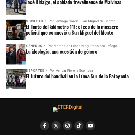
José Hidalgo, el soldado trevelinense de Malvinas
SOCIEDAD
Por
Santiago García - San Miguel del Monte
El llanto del kilómetro 111: el eco de la masacre
policial que conmovió a San Miguel del Monte
GÉNEROS
Por
Martína de Leonardis y Francisco Lofiego
La ideología, una cuestión de género
DEPORTES
Por
Ambar Fiorella Espinoza
El futuro del handball en la Línea Sur de la Patagonia