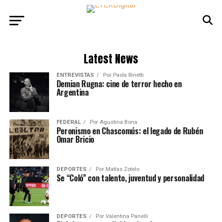
Latest News
ENTREVISTAS
Por
Paola Rinetti
Demian Rugna: cine de terror hecho en
Argentina
FEDERAL
Por
Agustina Bona
Peronismo en Chascomús: el legado de Rubén
Omar Bricio
DEPORTES
Por
Matías Zotelo
Se “Coló” con talento, juventud y personalidad
DEPORTES
Por
Valentina Panelli