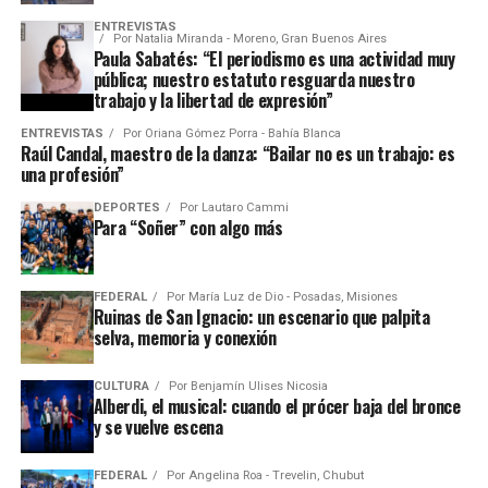
ENTREVISTAS
Por
Natalia Miranda - Moreno, Gran Buenos Aires
Paula Sabatés: “El periodismo es una actividad muy
pública; nuestro estatuto resguarda nuestro
trabajo y la libertad de expresión”
ENTREVISTAS
Por
Oriana Gómez Porra - Bahía Blanca
Raúl Candal, maestro de la danza: “Bailar no es un trabajo: es
una profesión”
DEPORTES
Por
Lautaro Cammi
Para “Soñer” con algo más
FEDERAL
Por
María Luz de Dio - Posadas, Misiones
Ruinas de San Ignacio: un escenario que palpita
selva, memoria y conexión
CULTURA
Por
Benjamín Ulises Nicosia
Alberdi, el musical: cuando el prócer baja del bronce
y se vuelve escena
FEDERAL
Por
Angelina Roa - Trevelin, Chubut