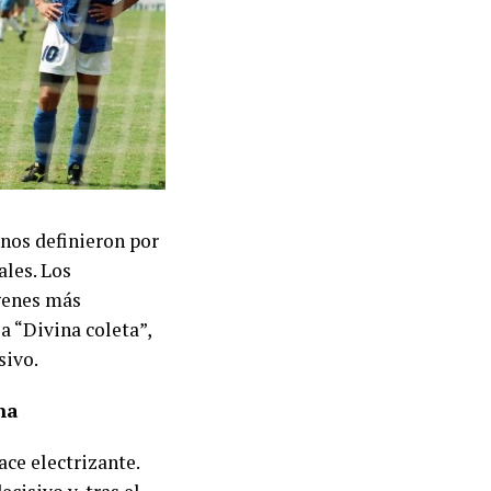
ianos definieron por
ales. Los
genes más
a “Divina coleta”,
sivo.
na
ce electrizante.