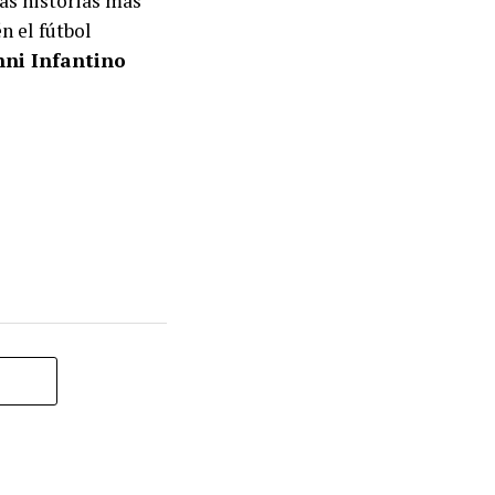
las historias más
n el fútbol
nni Infantino