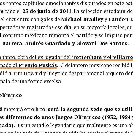
los tantos capítulos emocionantes disputados en este esta
sputada el
25 de junio de 2011
. La selección estadouni
el encuentro con goles de
Michael Bradley
y
Landon 
spectadores registrados ese día, en su mayoría locales, q
l conjunto mexicano remontó el partido y se impuso por 
 Barrera, Andrés Guardado y Giovani Dos Santos.
 tanto, obra del ex jugador del
Tottenham
y el
Villarr
nado al
Premio Puskás
. El delantero mexicano recibió l
ludió a Tim Howard y luego de desparramar al arquero defi
palo de una forma excelsa.
olímpico
28 marcará otro hito:
será la segunda sede que se util
s diferentes de unos Juegos Olímpicos (1932, 1984 
nada)
. “Es un estadio legendario que realmente es una ob