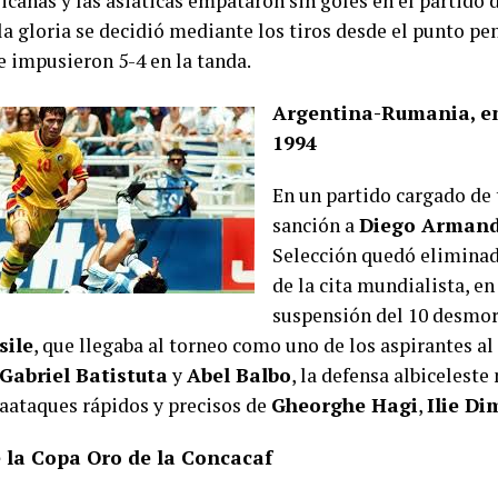
canas y las asiáticas empataron sin goles en el partido de
la gloria se decidió mediante los tiros desde el punto pe
e impusieron 5-4 en la tanda.
Argentina-Rumania, en
1994
En un partido cargado de 
sanción a
Diego Arman
Selección quedó elimina
de la cita mundialista, en
suspensión del 10 desmor
sile
, que llegaba al torneo como uno de los aspirantes al t
Gabriel Batistuta
y
Abel Balbo
, la defensa albicelest
raataques rápidos y precisos de
Gheorghe Hagi
,
Ilie Di
e la Copa Oro de la Concacaf