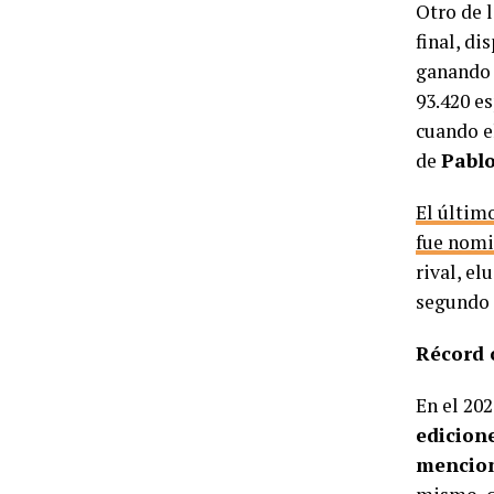
Otro de 
final, di
ganando 
93.420 e
cuando e
de
Pablo
El último
fue nomi
rival, e
segundo 
Récord 
En el 20
edicione
mencio