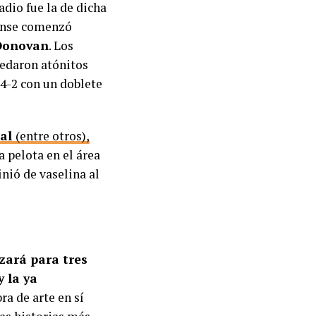
dio fue la de dicha
dense comenzó
Donovan
. Los
uedaron atónitos
4-2 con un doblete
eal
(entre otros),
a pelota en el área
nió de vaselina al
izará para tres
y la ya
ra de arte en sí