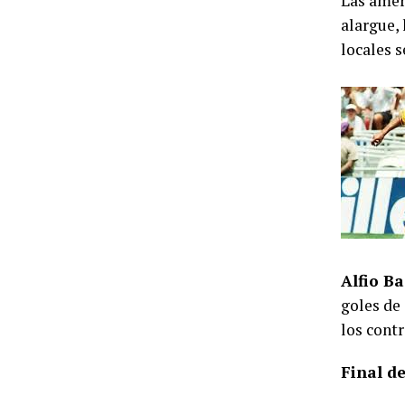
Las ameri
alargue, 
locales s
Alfio Ba
goles de
los cont
Final d