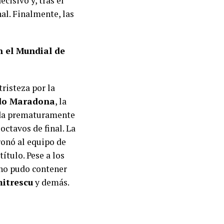
cisivo y, tras el
nal. Finalmente, las
 el Mundial de
tristeza por la
do Maradona
, la
da prematuramente
 octavos de final. La
onó al equipo de
ítulo. Pese a los
e no pudo contener
mitrescu
y demás.