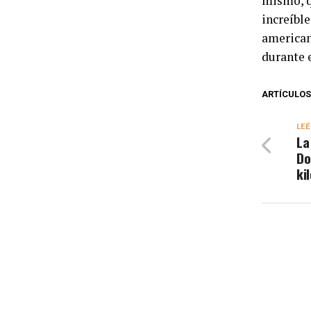
mismo, q
increíble
american
durante 
ARTÍCULOS
LEÉ
La
Do
ki