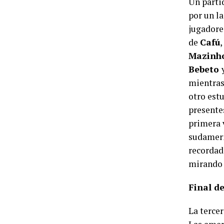
Un parti
por un la
jugadores
de
Cafú
,
Mazinh
Bebeto
mientras
otro est
present
primera 
sudameri
recordad
mirando e
Final d
La terce