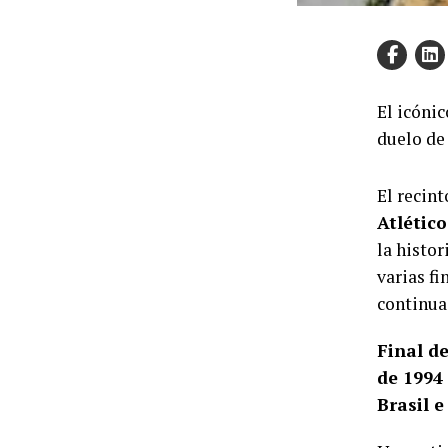
El icónic
duelo de
El recin
Atlétic
la histor
varias f
continua
Final d
de 1994
Brasil e