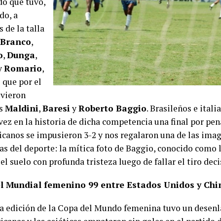
do que tuvo,
do, a
 de la talla
Branco
,
o
,
Dunga
,
y
Romario
,
 que por el
uvieron
es
Maldini
,
Baresi
y
Roberto Baggio
. Brasileños e ital
vez en la historia de dicha competencia una final por pen
canos se impusieron 3-2 y nos regalaron una de las ima
as del deporte: la mítica foto de Baggio, conocido como l
l suelo con profunda tristeza luego de fallar el tiro deci
el Mundial femenino 99 entre Estados Unidos y Chi
ra edición de la Copa del Mundo femenina tuvo un desenla